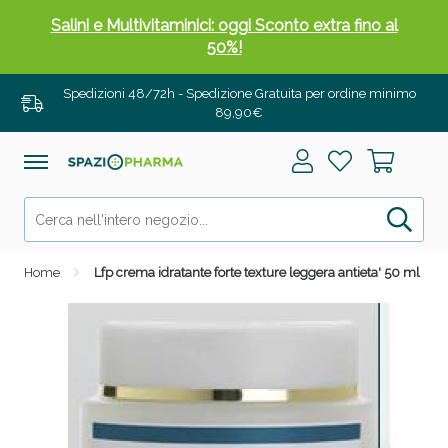
Salini e Multivitaminici: oggi Sconto extra fino al
50%!
Spedizioni 48/72h - Spedizione Gratuita per ordine minimo
89,90€
Home
Lfp crema idratante forte texture leggera antieta' 50 ml
Anticellulite e Fanghi: Sconto fino al 40% valido
oggi!