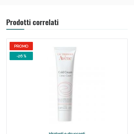
oggi!
Prodotti correlati
PROMO
-26 %
Scopri le offerte di Oggi
Idratanti e struccanti