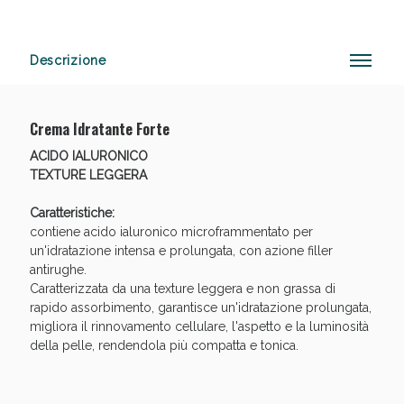
Descrizione
Vie Urinarie e Prostata: Sconti fino al 45% oggi!
Crema Idratante Forte
ACIDO IALURONICO
TEXTURE LEGGERA
Caratteristiche:
contiene acido ialuronico microframmentato per
un'idratazione intensa e prolungata, con azione filler
antirughe.
Caratterizzata da una texture leggera e non grassa di
rapido assorbimento, garantisce un'idratazione prolungata,
migliora il rinnovamento cellulare, l'aspetto e la luminosità
della pelle, rendendola più compatta e tonica.
Benessere Intestinale: Sconto fino al 55% valido