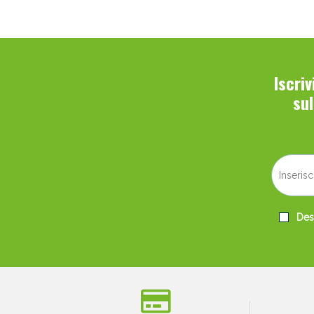
V
Iscri
su
Desi
Bene