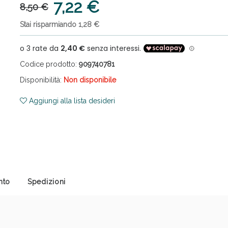
7,22 €
8,50 €
Stai risparmiando 1,28 €
Codice prodotto:
909740781
Disponibilità:
Non disponibile
ni e Multivitaminici: oggi Sconto extra fino al
Aggiungi alla lista desideri
nto
Spedizioni