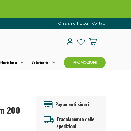
Chi siamo
|
Blog
|
Contatti
rboristeria
Veterinaria
PROMOZIONI
o per OGGI!
Pagamenti sicuri
am 200
Tracciamento delle
spedizioni