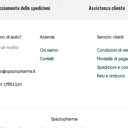
cciamento delle spedizioni
Assistenza cliente
no di aiuto?
Azienda
Servizio clienti
 un nostro
Chi siamo
Condizioni di ve
Scopri le offerte di Oggi
Contatti
Modalità di pag
Spedizioni e co
fo@spaziopharma.it
Resi e rimborsi
1 17862330
Spaziopharma