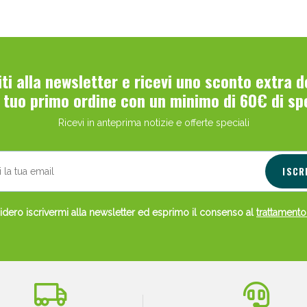
ie Urinarie e Prostata: Sconti fino al 45% ogg
viti alla newsletter e ricevi uno sconto extra 
l tuo primo ordine con un minimo di 60€ di sp
Ricevi in anteprima notizie e offerte speciali
ISCR
dero iscrivermi alla newsletter ed esprimo il consenso al
trattamento
ssere Intestinale: Sconto fino al 55% valido 