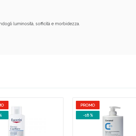
cellulite e Fanghi: Sconto fino al 40% valido 
andogli luminosità, sofficità e morbidezza.
cellulite e Fanghi: Sconto fino al 40% valido 
MO
PROMO
%
-18 %