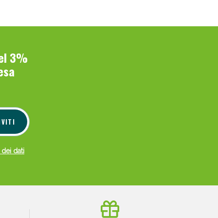
i!
del 3%
esa
IVITI
 dei dati
oggi!