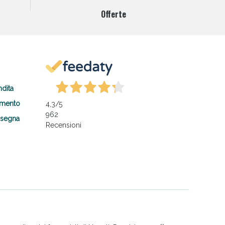
Offerte
ndita
amento
4,3
/5
962
nsegna
Recensioni