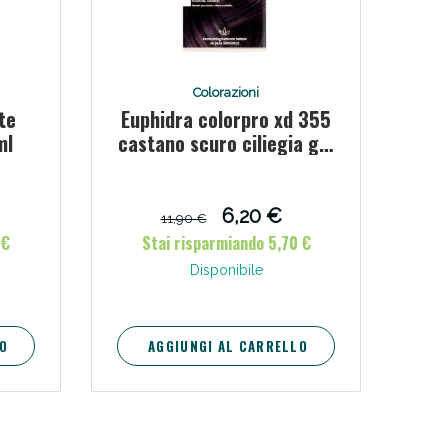
Colorazioni
te
Euphidra colorpro xd 355
ml
castano scuro ciliegia gel
colorante capelli in
flacone + attivante +
balsamo + guanti
6,20 €
11,90 €
 €
Stai risparmiando 5,70 €
Disponibile
O
AGGIUNGI AL CARRELLO