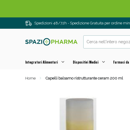
Spedizioni 48/72h - Spedizione Gratuita per ordine m
Integratori Alimentari
Dispositivi Medici
Farmaci da
Home
Capelli balsamo ristrutturante ceram 200 ml
Drenanti e