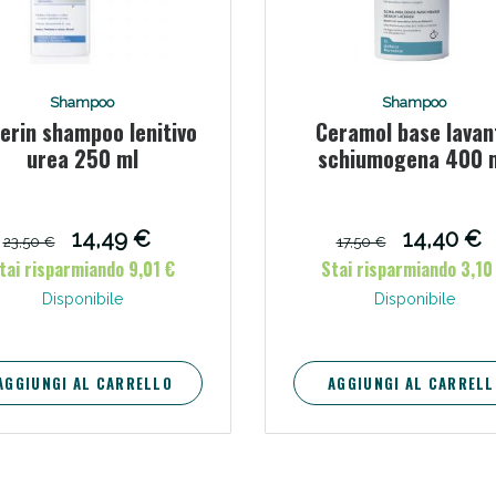
Shampoo
Shampoo
erin shampoo lenitivo
Ceramol base lavan
urea 250 ml
schiumogena 400 
Sconto fino al 55% disponibile oggi!
14,49 €
14,40 €
23,50 €
17,50 €
tai risparmiando 9,01 €
Stai risparmiando 3,10
Disponibile
Disponibile
AGGIUNGI AL CARRELLO
AGGIUNGI AL CARRELL