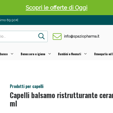
Scopri le offerte di Oggi
inimo 89,90€
info@spaziopharma.it
 banco
Benessere e igiene
Bambini e Neonati
Omeopatia ed E
 Pancia Piatta: Sconti fino al 55% validi sol
Prodotti per capelli
Capelli balsamo ristrutturante cer
ml