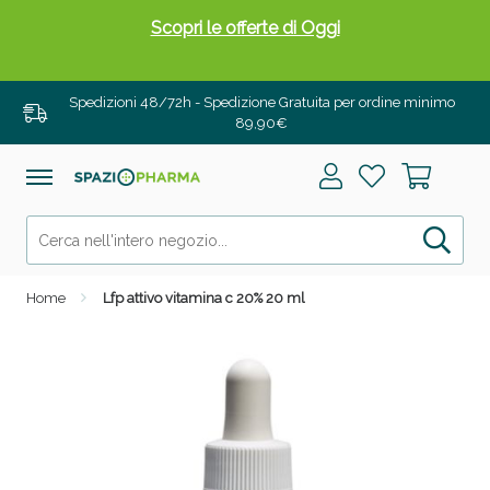
Scopri le offerte di Oggi
Spedizioni 48/72h - Spedizione Gratuita per ordine minimo
89,90€
Home
Lfp attivo vitamina c 20% 20 ml
Drenanti e Pancia Piatta: Sconti fino al 55% validi
solo per OGGI!