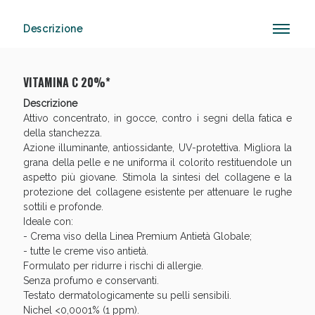
Descrizione
Anticellulite e Fanghi: Sconto fino al 40% valido
oggi!
VITAMINA C 20%*
Descrizione
Attivo concentrato, in gocce, contro i segni della fatica e
della stanchezza.
Azione illuminante, antiossidante, UV-protettiva. Migliora la
grana della pelle e ne uniforma il colorito restituendole un
aspetto più giovane. Stimola la sintesi del collagene e la
protezione del collagene esistente per attenuare le rughe
sottili e profonde.
Ideale con:
- Crema viso della Linea Premium Antietà Globale;
- tutte le creme viso antietà.
Formulato per ridurre i rischi di allergie.
Senza profumo e conservanti.
Testato dermatologicamente su pelli sensibili.
Nichel <0,0001% (1 ppm).