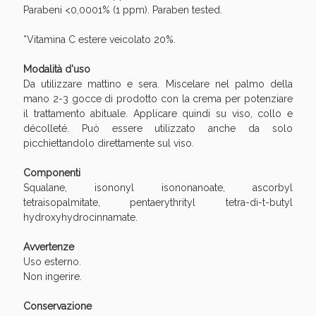
Sconto fino al 55% disponibile oggi!
Parabeni <0,0001% (1 ppm). Paraben tested.
*Vitamina C estere veicolato 20%.
Modalità d'uso
Da utilizzare mattino e sera. Miscelare nel palmo della
mano 2-3 gocce di prodotto con la crema per potenziare
il trattamento abituale. Applicare quindi su viso, collo e
décolleté. Può essere utilizzato anche da solo
picchiettandolo direttamente sul viso.
Componenti
Squalane, isononyl isononanoate, ascorbyl
tetraisopalmitate, pentaerythrityl tetra-di-t-butyl
hydroxyhydrocinnamate.
Avvertenze
Vie Urinarie e Prostata: Sconti fino al 45% oggi!
Uso esterno.
Non ingerire.
Conservazione