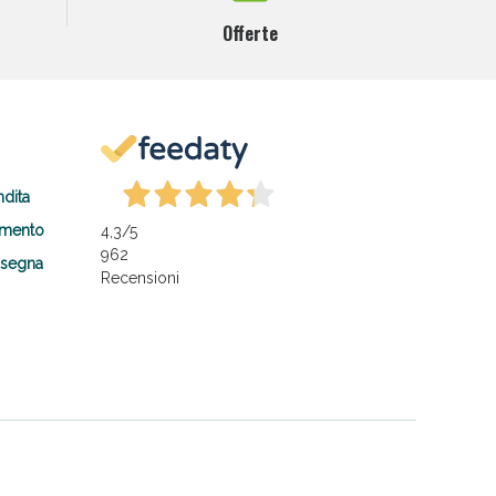
Offerte
ndita
amento
4,3
/5
962
nsegna
Recensioni