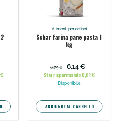
i!
Alimenti per celiaci
 2
Schar farina pane pasta 1
kg
6,14 €
6,75 €
 €
Stai risparmiando 0,61 €
Disponibile
oggi!
O
AGGIUNGI AL CARRELLO