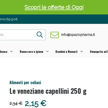
Scopri le offerte di Oggi
inimo 89,90€
info@spaziopharma.it
 banco
Benessere e igiene
Bambini e Neonati
Omeopatia ed E
 Pancia Piatta: Sconti fino al 55% validi sol
Alimenti per celiaci
Le veneziane capellini 250 g
2,15 €
2,34 €