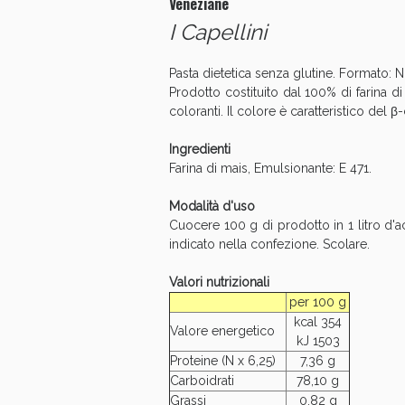
Veneziane
I Capellini
Anti
Pasta dietetica senza glutine. Formato: Ni
Prodotto costituito dal 100% di farina di m
coloranti. Il colore è caratteristico de
Ingredienti
Farina di mais, Emulsionante: E 471.
Modalità d'uso
Cuocere 100 g di prodotto in 1 litro d'ac
indicato nella confezione. Scolare.
Valori nutrizionali
Anti
per 100 g
kcal 354
Valore energetico
kJ 1503
Proteine (N x 6,25)
7,36 g
Carboidrati
78,10 g
Grassi
0,82 g