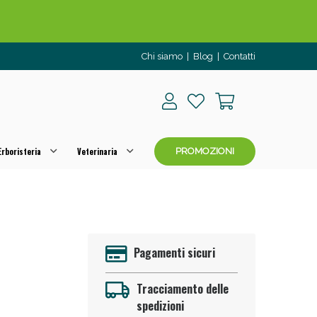
Chi siamo
|
Blog
|
Contatti
rboristeria
Veterinaria
PROMOZIONI
o per OGGI!
Pagamenti sicuri
Tracciamento delle
spedizioni