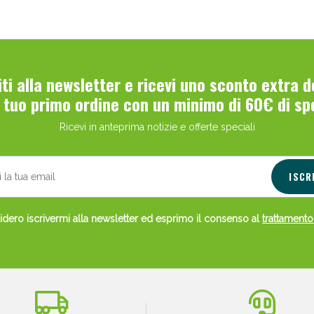
viti alla newsletter e ricevi uno sconto extra 
l tuo primo ordine con un minimo di 60€ di sp
Ricevi in anteprima notizie e offerte speciali
Scopri le offerte di Oggi
ISCR
dero iscrivermi alla newsletter ed esprimo il consenso al
trattamento