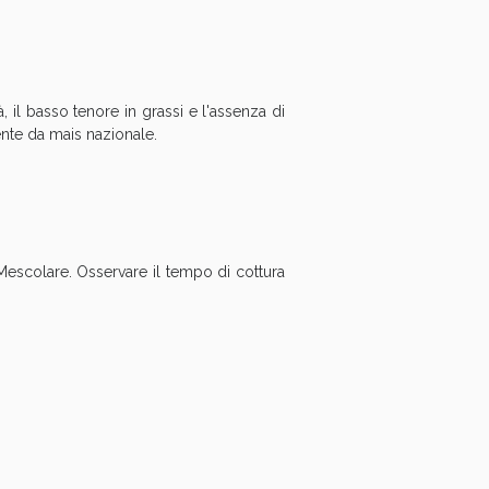
oggi!
tà, il basso tenore in grassi e l'assenza di
ente da mais nazionale.
. Mescolare. Osservare il tempo di cottura
oggi!