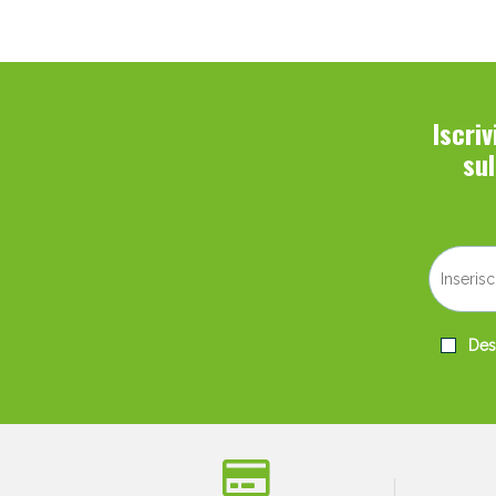
Iscri
su
Desi