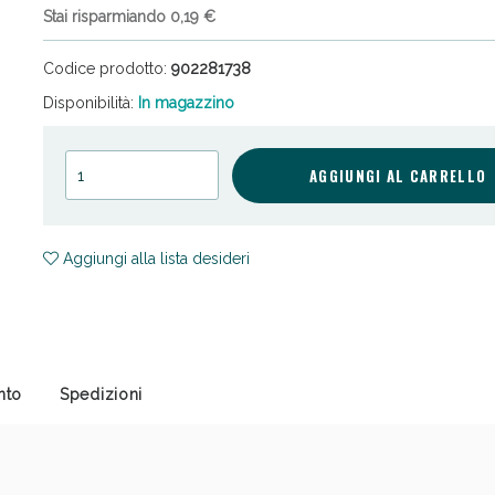
Stai risparmiando 0,19 €
Codice prodotto:
902281738
Disponibilità:
In magazzino
AGGIUNGI AL CARRELLO
ni e Multivitaminici: oggi Sconto extra fino al
Aggiungi alla lista desideri
nto
Spedizioni