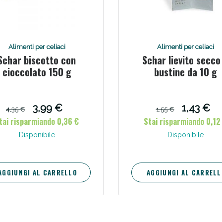
ie Urinarie e Prostata: Sconti fino al 45% ogg
Alimenti per celiaci
Alimenti per celiaci
Schar biscotto con
Schar lievito secco
cioccolato 150 g
bustine da 10 g
3,99 €
1,43 €
4,35 €
1,55 €
tai risparmiando 0,36 €
Stai risparmiando 0,12
Disponibile
Disponibile
ssere Intestinale: Sconto fino al 55% valido 
AGGIUNGI AL CARRELLO
AGGIUNGI AL CARRELL