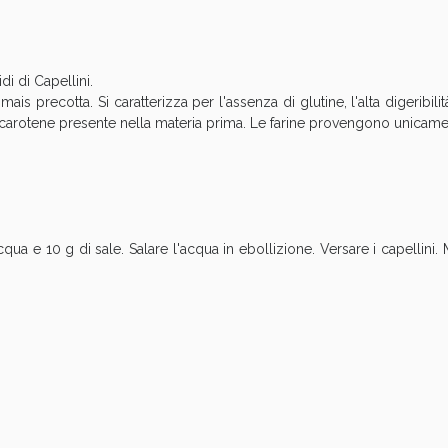
cellulite e Fanghi: Sconto fino al 40% valido 
di di Capellini.
ais precotta. Si caratterizza per l'assenza di glutine, l'alta digeribili
l β-carotene presente nella materia prima. Le farine provengono unicam
qua e 10 g di sale. Salare l'acqua in ebollizione. Versare i capellini
cellulite e Fanghi: Sconto fino al 40% valido 