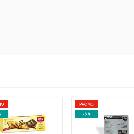
Sconto fino al 55% disponibile oggi!
MO
PROMO
%
-8 %