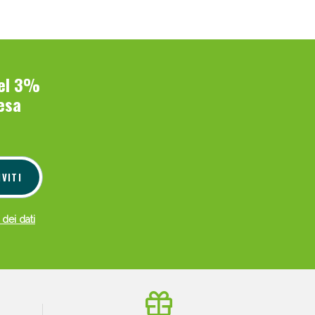
del 3%
esa
IVITI
 dei dati