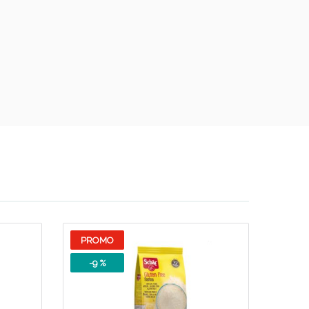
PROMO
-9 %