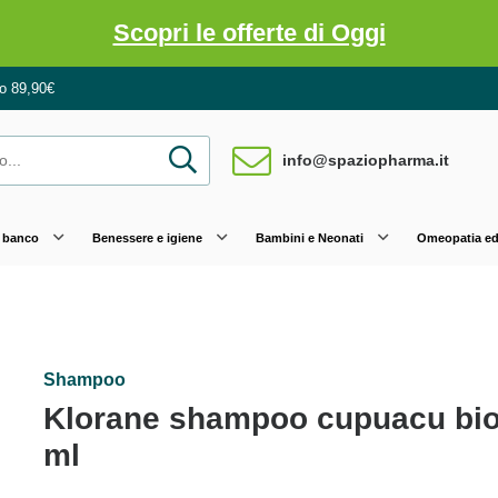
 Pancia Piatta: Sconti fino al 55% validi sol
mo 89,90€
info@spaziopharma.it
 banco
Benessere e igiene
Bambini e Neonati
Omeopatia ed 
i e Multivitaminici: oggi Sconto extra fino a
Shampoo
Klorane shampoo cupuacu bio
ml