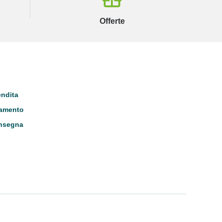
Offerte
endita
gamento
onsegna