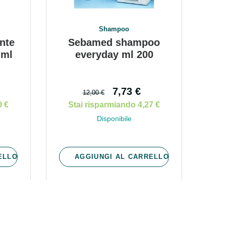
 oggi!
Shampoo
nte
Sebamed shampoo
 ml
everyday ml 200
7,73 €
12,00 €
0 €
Stai risparmiando 4,27 €
Disponibile
ELLO
AGGIUNGI AL CARRELLO