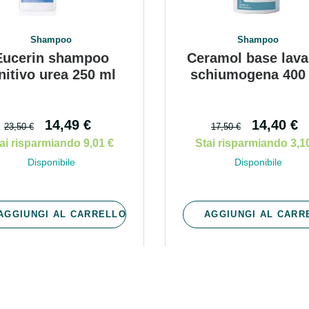
sere Intestinale: Sconto fino al 55% valido
Shampoo
Shampoo
Eucerin shampoo
Ceramol base lava
nitivo urea 250 ml
schiumogena 400
14,49 €
14,40 €
23,50 €
17,50 €
ai risparmiando 9,01 €
Stai risparmiando 3,1
Disponibile
Disponibile
AGGIUNGI AL CARRELLO
AGGIUNGI AL CARR
Scopri le offerte di Oggi