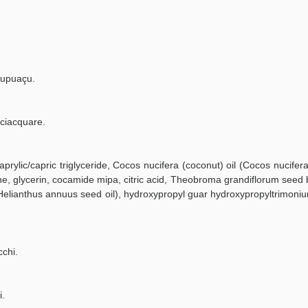
cellulite e Fanghi: Sconto fino al 40% valido 
 Cupuaçu.
sciacquare.
aprylic/capric triglyceride, Cocos nucifera (coconut) oil (Cocos nucif
, glycerin, cocamide mipa, citric acid, Theobroma grandiflorum seed but
Helianthus annuus seed oil), hydroxypropyl guar hydroxypropyltrimoni
Sconto fino al 55% disponibile oggi!
cchi.
i.