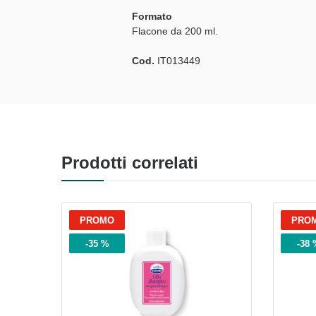
Formato
Flacone da 200 ml.
Cod.
IT013449
Vi
Prodotti correlati
PROMO
PRO
-35 %
-38 