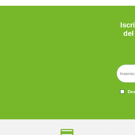
Iscr
del
Desi