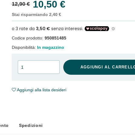
10,50 €
12,90 €
Stai risparmiando 2,40 €
Codice prodotto:
950851485
Disponibilità:
In magazzino
cellulite e Fanghi: Sconto fino al 40% valido 
AGGIUNGI AL CARRELL
Aggiungi alla lista desideri
ento
Spedizioni