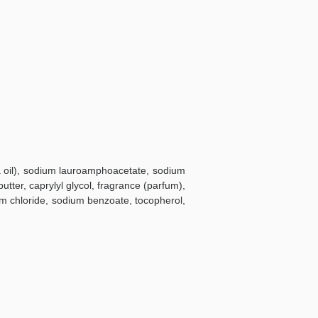
oggi!
era oil), sodium lauroamphoacetate, sodium
ter, caprylyl glycol, fragrance (parfum),
um chloride, sodium benzoate, tocopherol,