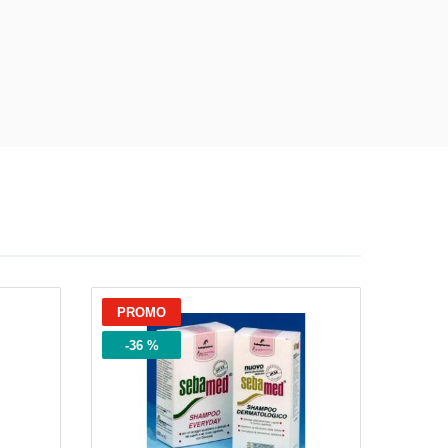
gi!
PROMO
-36 %