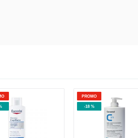
e Urinarie e Prostata: Sconti fino al 45% og
MO
PROMO
%
-18 %