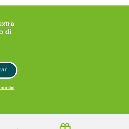
extra
o di
VITI
ento dei