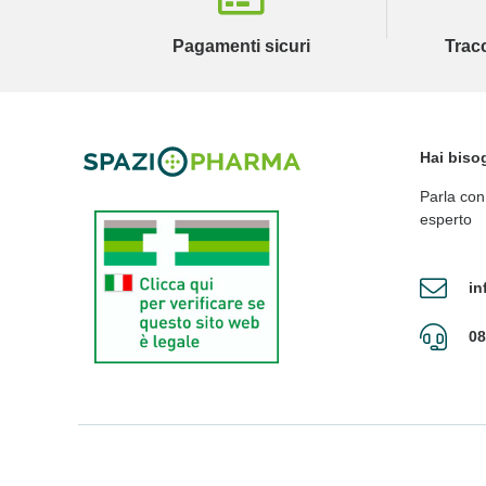
Pagamenti sicuri
Trac
Hai biso
Parla con
esperto
in
08