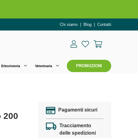
o per OGGI!
Chi siamo
|
Blog
|
Contatti
PROMOZIONI
Erboristeria
Veterinaria
l 50%!
Pagamenti sicuri
 200
Tracciamento
delle spedizioni