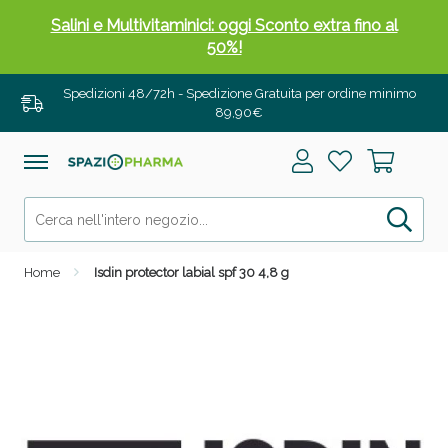
Salini e Multivitaminici: oggi Sconto extra fino al
50%!
Spedizioni 48/72h - Spedizione Gratuita per ordine minimo
89,90€
Home
Isdin protector labial spf 30 4,8 g
Anticellulite e Fanghi: Sconto fino al 40% valido
oggi!