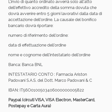
Sconto fino al 55% disponibile oggi!
L'invio di quanto ordinato avverrà solo all'atto
dell'effettivo accredito della somma dovuta che
dovrà avvenire entro 5 giorni lavorativi dalla data di
accettazione dell'ordine. La causale del bonifico
bancario dovrà riportare:
numero di riferimento dell'ordine:
data di effettuazione dell'ordine
nome e cognome dell'intestatario dell'ordine
Banca: Banca BNL
INTESTATARIO CONTO : Farmacia Ariston
Padovani S.A.S. del Dott. Marco Padovani & C
Vie Urinarie e Prostata: Sconti fino al 45% oggi!
IBAN: IT56O0100503406000000005822
Paypal (circuti VISA, VISA Electron, MasterCard,
Postepay e Carta Aura)