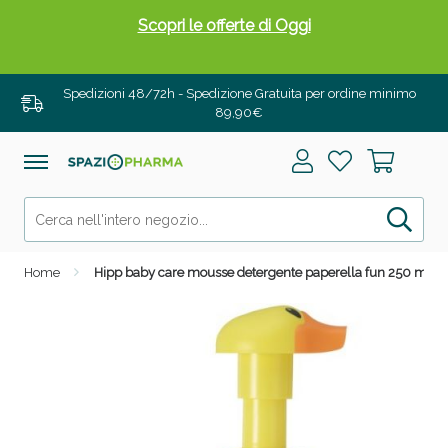
Scopri le offerte di Oggi
Spedizioni 48/72h - Spedizione Gratuita per ordine minimo
89,90€
Home
Hipp baby care mousse detergente paperella fun 250 ml
Drenanti e Pancia Piatta: Sconti fino al 55% validi
solo per OGGI!