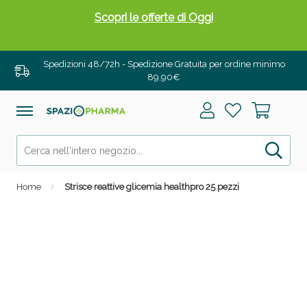
Scopri le offerte di Oggi
Spedizioni 48/72h - Spedizione Gratuita per ordine minimo
89,90€
Home
Strisce reattive glicemia healthpro 25 pezzi
Drenanti e Pancia Piatta: Sconti fino al 55% validi
solo per OGGI!