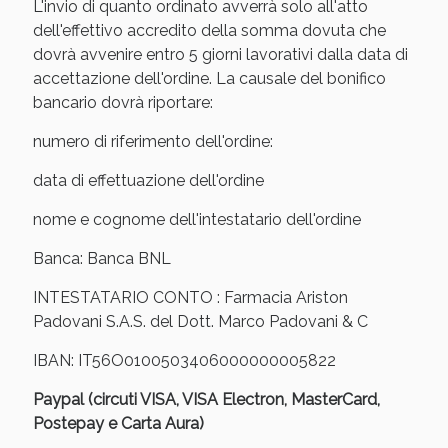
Sconto fino al 55% disponibile oggi!
L'invio di quanto ordinato avverrà solo all'atto
dell'effettivo accredito della somma dovuta che
dovrà avvenire entro 5 giorni lavorativi dalla data di
accettazione dell'ordine. La causale del bonifico
bancario dovrà riportare:
numero di riferimento dell'ordine:
data di effettuazione dell'ordine
nome e cognome dell'intestatario dell'ordine
Banca: Banca BNL
INTESTATARIO CONTO : Farmacia Ariston
Padovani S.A.S. del Dott. Marco Padovani & C
Vie Urinarie e Prostata: Sconti fino al 45% oggi!
IBAN: IT56O0100503406000000005822
Paypal (circuti VISA, VISA Electron, MasterCard,
Postepay e Carta Aura)