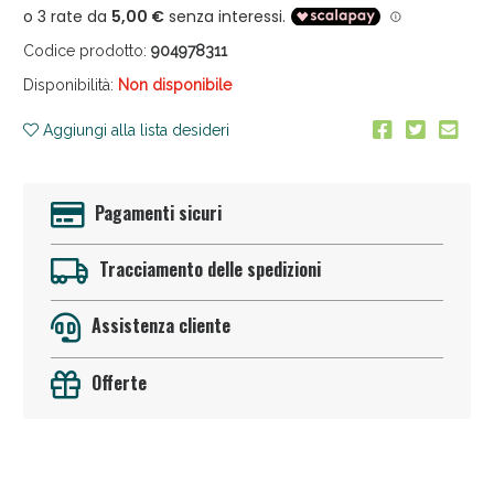
Codice prodotto:
904978311
Disponibilità:
Non disponibile
Aggiungi alla lista desideri
Anticellulite e Fanghi: Sconto fino al 40% valido
Pagamenti sicuri
oggi!
Tracciamento delle spedizioni
Assistenza cliente
Offerte