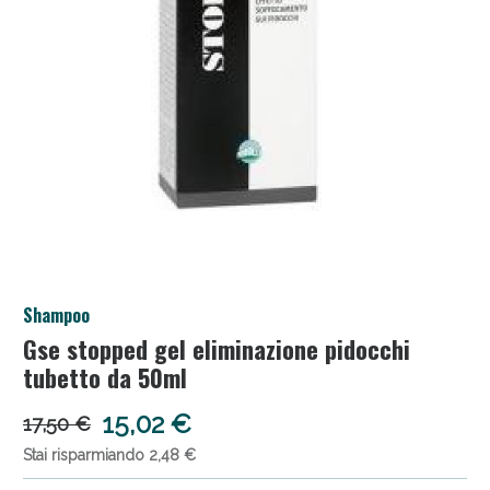
Anticellulite e Fanghi: Sconto fino al 40% valido
Shampoo
oggi!
Gse stopped gel eliminazione pidocchi
tubetto da 50ml
15,02 €
17,50 €
Stai risparmiando 2,48 €