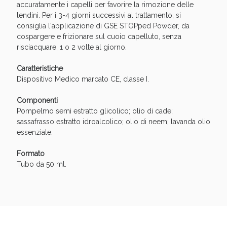
Vie Urinarie e Prostata: Sconti fino al 45% oggi!
accuratamente i capelli per favorire la rimozione delle
lendini. Per i 3-4 giorni successivi al trattamento, si
consiglia l'applicazione di GSE STOPped Powder, da
cospargere e frizionare sul cuoio capelluto, senza
risciacquare, 1 o 2 volte al giorno.
Caratteristiche
Dispositivo Medico marcato CE, classe I.
Componenti
Pompelmo semi estratto glicolico; olio di cade;
sassafrasso estratto idroalcolico; olio di neem; lavanda olio
essenziale.
Formato
Tubo da 50 ml.
Benessere Intestinale: Sconto fino al 55% valido
oggi!