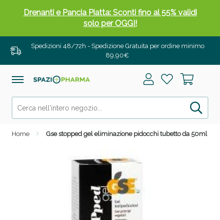
Drenanti e Pancia Piatta: Sconti fino al 55% validi
solo per OGGI!
Spedizioni 48/72h - Spedizione Gratuita per ordine minimo
89,90€
Home
Gse stopped gel eliminazione pidocchi tubetto da 50ml
Salini e Multivitaminici: oggi Sconto extra fino al
50%!