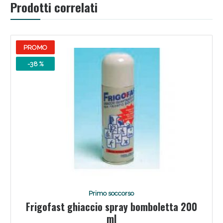
Vie Urinarie e Prostata: Sconti fino al 45% oggi!
Prodotti correlati
PROMO
-38 %
Benessere Intestinale: Sconto fino al 55% valido
oggi!
Primo soccorso
Frigofast ghiaccio spray bomboletta 200
ml