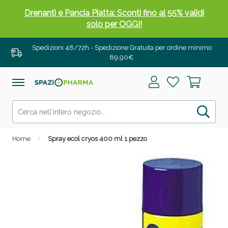
Drenanti e Pancia Piatta: Sconti fino al 55% validi
solo per OGGI!
Spedizioni 48/72h - Spedizione Gratuita per ordine minimo
89,90€
Home
Spray ecol cryos 400 ml 1 pezzo
Salini e Multivitaminici: oggi Sconto extra fino al
50%!