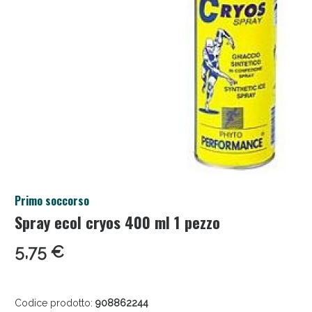
Anticellulite e Fanghi: Sconto fino al 40% valido
Primo soccorso
oggi!
Spray ecol cryos 400 ml 1 pezzo
5,75 €
Codice prodotto:
908862244