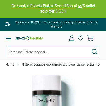
Drenanti e Pancia Piatta: Sconti fino al 55% validi
solo per OGGI!
Spedizioni 48/72h - Spedizione Gratuita per ordine minimo
89,90€
Home
Galenic doppio siero tensore sculpteur de perfection 30 ml
Salini e Multivitaminici: oggi Sconto extra fino al
50%!