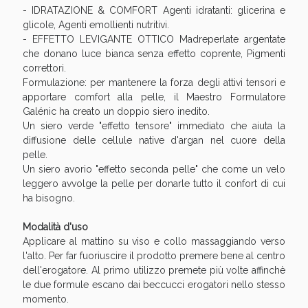
Vie Urinarie e Prostata: Sconti fino al 45% oggi!
- IDRATAZIONE & COMFORT Agenti idratanti: glicerina e
glicole, Agenti emollienti nutritivi.
- EFFETTO LEVIGANTE OTTICO Madreperlate argentate
che donano luce bianca senza effetto coprente, Pigmenti
correttori.
Formulazione: per mantenere la forza degli attivi tensori e
apportare comfort alla pelle, il Maestro Formulatore
Galénic ha creato un doppio siero inedito.
Un siero verde "effetto tensore" immediato che aiuta la
diffusione delle cellule native d'argan nel cuore della
pelle.
Un siero avorio "effetto seconda pelle" che come un velo
leggero avvolge la pelle per donarle tutto il confort di cui
ha bisogno.
Modalità d'uso
Benessere Intestinale: Sconto fino al 55% valido
Applicare al mattino su viso e collo massaggiando verso
oggi!
l'alto. Per far fuoriuscire il prodotto premere bene al centro
dell'erogatore. Al primo utilizzo premete più volte affinchè
le due formule escano dai beccucci erogatori nello stesso
momento.