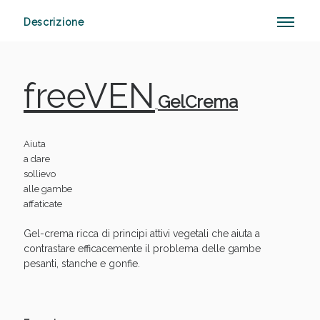
Descrizione
Vie Urinarie e Prostata: Sconti fino al 45% oggi!
freeVEN
GelCrema
Aiuta
a dare
sollievo
alle gambe
affaticate
Gel-crema ricca di principi attivi vegetali che aiuta a
contrastare efficacemente il problema delle gambe
pesanti, stanche e gonfie.
Benessere Intestinale: Sconto fino al 55% valido