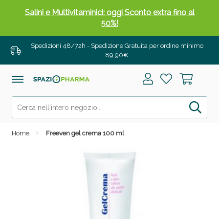
Salini e Multivitaminici: oggi Sconto extra fino al
50%!
Spedizioni 48/72h - Spedizione Gratuita per ordine minimo
89,90€
Home
Freeven gel crema 100 ml
Anticellulite e Fanghi: Sconto fino al 40% valido
oggi!