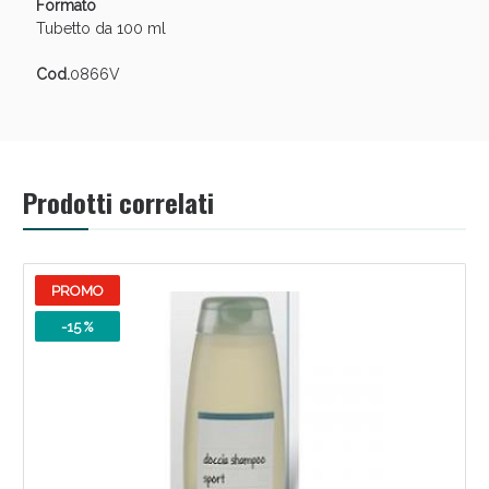
Formato
oggi!
Tubetto da 100 ml
Cod.
0866V
Prodotti correlati
PROMO
-15 %
Scopri le offerte di Oggi