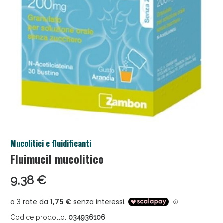
Anticellulite e Fanghi: Sconto fino al 40% valido
Mucolitici e fluidificanti
oggi!
Fluimucil mucolitico
9,38 €
Codice prodotto:
034936106