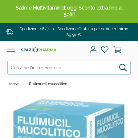
Salini e Multivitaminici: oggi Sconto extra fino al
50%!
Spedizioni 48/72h - Spedizione Gratuita per ordine minimo
89,90€
Home
Fluimucil mucolitico
Anticellulite e Fanghi: Sconto fino al 40% valido
oggi!