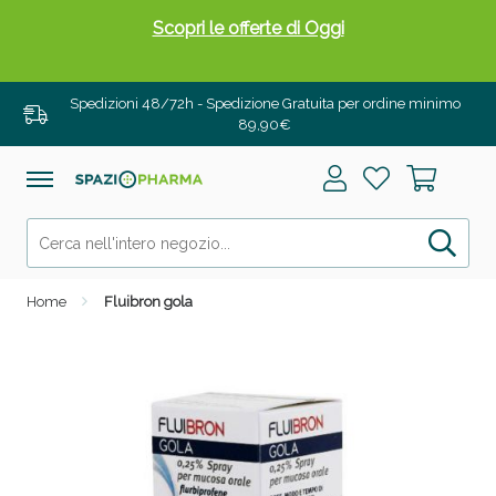
Scopri le offerte di Oggi
Spedizioni 48/72h - Spedizione Gratuita per ordine minimo
89,90€
Home
Fluibron gola
Drenanti e Pancia Piatta: Sconti fino al 55% validi
solo per OGGI!