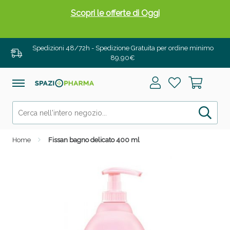
Scopri le offerte di Oggi
Spedizioni 48/72h - Spedizione Gratuita per ordine minimo
89,90€
Home
Fissan bagno delicato 400 ml
Drenanti e Pancia Piatta: Sconti fino al 55% validi
solo per OGGI!