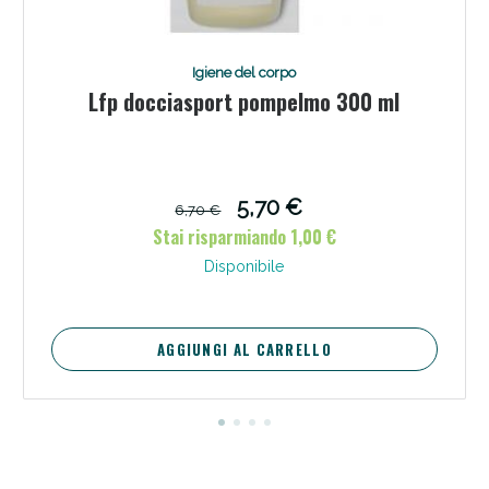
Igiene del corpo
Lfp docciasport pompelmo 300 ml
5,70 €
6,70 €
Stai risparmiando 1,00 €
Disponibile
Benessere Intestinale: Sconto fino al 55% valido
oggi!
AGGIUNGI AL CARRELLO