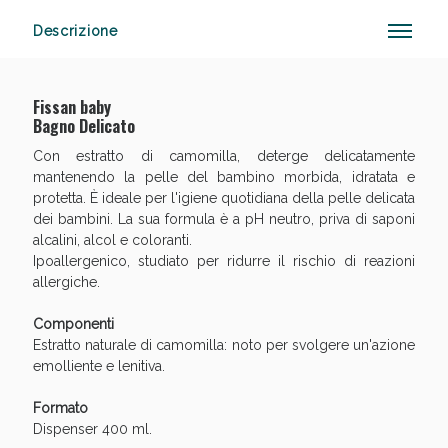
Descrizione
Anticellulite e Fanghi: Sconto fino al 40% valido
Fissan baby
oggi!
Bagno Delicato
Con estratto di camomilla, deterge delicatamente
mantenendo la pelle del bambino morbida, idratata e
protetta. È ideale per l'igiene quotidiana della pelle delicata
dei bambini. La sua formula è a pH neutro, priva di saponi
alcalini, alcol e coloranti.
Ipoallergenico, studiato per ridurre il rischio di reazioni
allergiche.
Componenti
Estratto naturale di camomilla: noto per svolgere un'azione
emolliente e lenitiva.
Formato
Dispenser 400 ml.