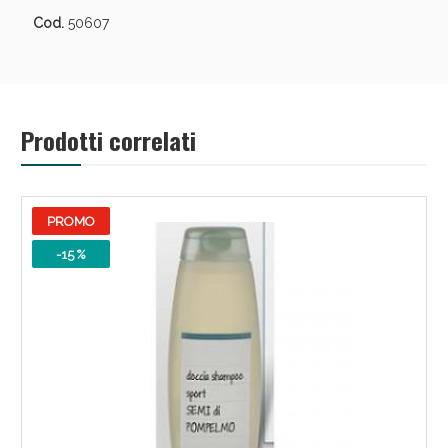
Sconto fino al 55% disponibile oggi!
Cod.
50607
Prodotti correlati
PROMO
-15 %
Vie Urinarie e Prostata: Sconti fino al 45% oggi!