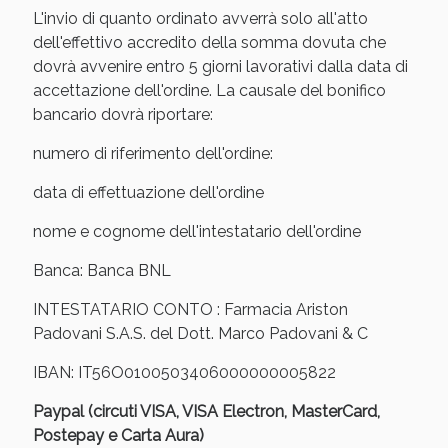
Sconto fino al 55% disponibile oggi!
L'invio di quanto ordinato avverrà solo all'atto
dell'effettivo accredito della somma dovuta che
dovrà avvenire entro 5 giorni lavorativi dalla data di
accettazione dell'ordine. La causale del bonifico
bancario dovrà riportare:
numero di riferimento dell'ordine:
data di effettuazione dell'ordine
nome e cognome dell'intestatario dell'ordine
Banca: Banca BNL
INTESTATARIO CONTO : Farmacia Ariston
Padovani S.A.S. del Dott. Marco Padovani & C
Vie Urinarie e Prostata: Sconti fino al 45% oggi!
IBAN: IT56O0100503406000000005822
Paypal (circuti VISA, VISA Electron, MasterCard,
Postepay e Carta Aura)