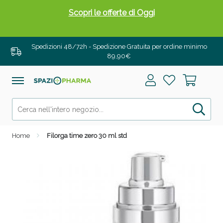
Scopri le offerte di Oggi
Spedizioni 48/72h - Spedizione Gratuita per ordine minimo
89,90€
Home
Filorga time zero 30 ml std
Drenanti e Pancia Piatta: Sconti fino al 55% validi
solo per OGGI!