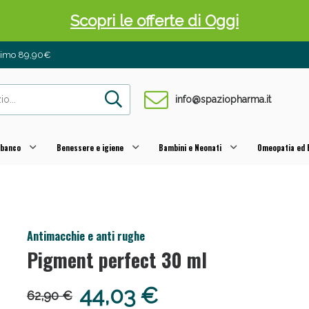
Scopri le offerte di Oggi
inimo 89,90€
info@spaziopharma.it
 banco
Benessere e igiene
Bambini e Neonati
Omeopatia ed E
 Pancia Piatta: Sconti fino al 55% validi sol
Antimacchie e anti rughe
Pigment perfect 30 ml
44,03 €
62,90 €