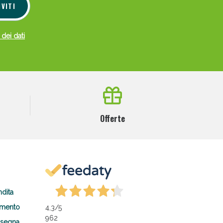
IVITI
 dei dati
Offerte
ndita
amento
4,3
/5
962
nsegna