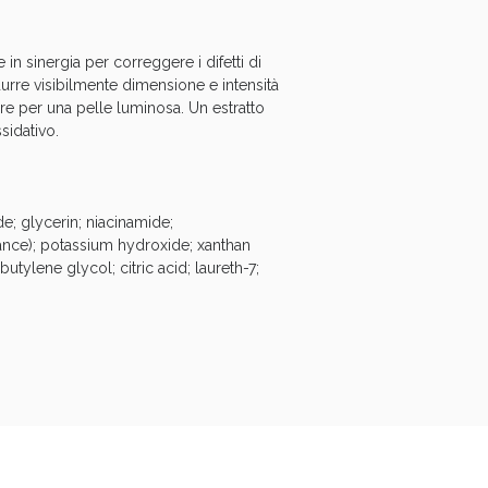
oggi!
 in sinergia per correggere i difetti di
rre visibilmente dimensione e intensità
re per una pelle luminosa. Un estratto
sidativo.
e; glycerin; niacinamide;
ance); potassium hydroxide; xanthan
tylene glycol; citric acid; laureth-7;
oggi!