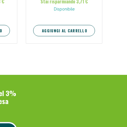
3 €
Stai risparmiando 3,71 €
Disponibile
i!
O
AGGIUNGI AL CARRELLO
del 3%
oggi!
esa