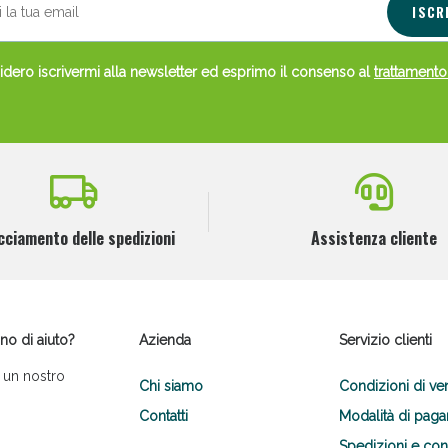
ISCR
dero iscrivermi alla newsletter ed esprimo il consenso al
trattamento
Scopri le offerte di Oggi
cciamento delle spedizioni
Assistenza cliente
no di aiuto?
Azienda
Servizio clienti
 un nostro
Chi siamo
Condizioni di ve
Contatti
Modalità di pag
Spedizioni e co