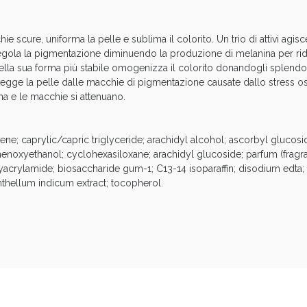
cellulite e Fanghi: Sconto fino al 40% valido 
 scure, uniforma la pelle e sublima il colorito. Un trio di attivi agisce
egola la pigmentazione diminuendo la produzione di melanina per ridu
ella sua forma più stabile omogenizza il colorito donandogli splendo
otegge la pelle dalle macchie di pigmentazione causate dallo stress os
ma e le macchie si attenuano.
e; caprylic/capric triglyceride; arachidyl alcohol; ascorbyl glucosid
enoxyethanol; cyclohexasiloxane; arachidyl glucoside; parfum (fragr
acrylamide; biosaccharide gum-1; C13-14 isoparaffin; disodium edta; bu
nthellum indicum extract; tocopherol.
cellulite e Fanghi: Sconto fino al 40% valido 