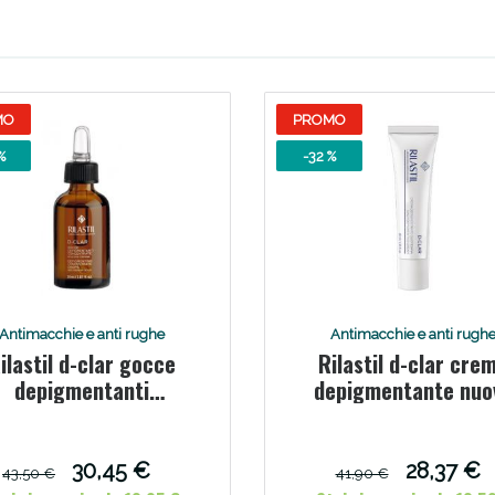
MO
PROMO
%
-32 %
Sconto fino al 55% disponibile oggi!
Antimacchie e anti rughe
Antimacchie e anti rugh
ilastil d-clar gocce
Rilastil d-clar cre
depigmentanti
depigmentante nuo
concentrate nuova
formula 40 ml
formula 30 ml
30,45 €
28,37 €
43,50 €
41,90 €