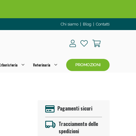
Chi siamo
|
Blog
|
Contatti
rboristeria
Veterinaria
PROMOZIONI
o per OGGI!
Pagamenti sicuri
Tracciamento delle
spedizioni