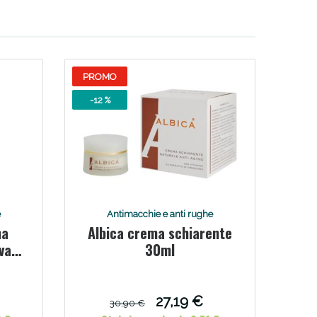
PROMO
-12 %
e
Antimacchie e anti rughe
ma
Albica crema schiarente
va
30ml
27,19 €
30,90 €