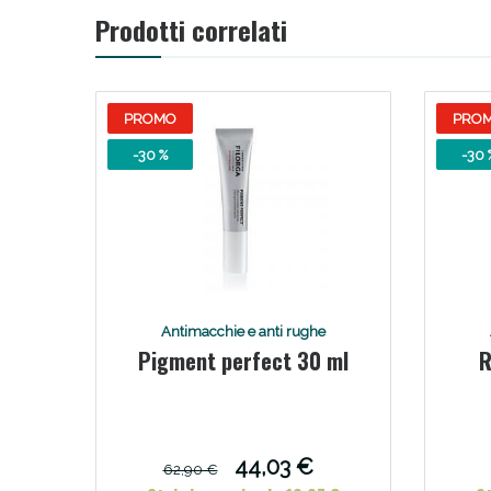
Prodotti correlati
PROMO
PRO
-30 %
-30 
Antimacchie e anti rughe
Pigment perfect 30 ml
R
44,03 €
62,90 €