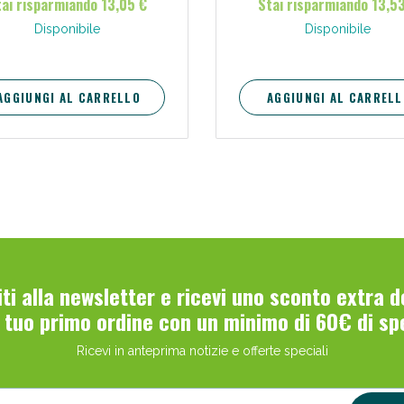
ai risparmiando 13,05 €
Stai risparmiando 13,5
Disponibile
Disponibile
ie Urinarie e Prostata: Sconti fino al 45% ogg
AGGIUNGI AL CARRELLO
AGGIUNGI AL CARRELL
viti alla newsletter e ricevi uno sconto extra 
ssere Intestinale: Sconto fino al 55% valido 
l tuo primo ordine con un minimo di 60€ di sp
Ricevi in anteprima notizie e offerte speciali