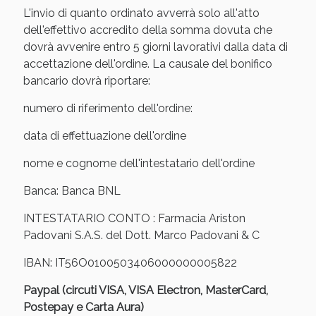
Sconto fino al 55% disponibile oggi!
L'invio di quanto ordinato avverrà solo all'atto
dell'effettivo accredito della somma dovuta che
dovrà avvenire entro 5 giorni lavorativi dalla data di
accettazione dell'ordine. La causale del bonifico
bancario dovrà riportare:
numero di riferimento dell'ordine:
data di effettuazione dell'ordine
nome e cognome dell'intestatario dell'ordine
Banca: Banca BNL
INTESTATARIO CONTO : Farmacia Ariston
Padovani S.A.S. del Dott. Marco Padovani & C
Vie Urinarie e Prostata: Sconti fino al 45% oggi!
IBAN: IT56O0100503406000000005822
Paypal (circuti VISA, VISA Electron, MasterCard,
Postepay e Carta Aura)