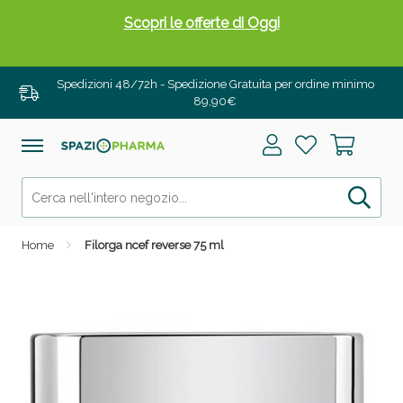
Scopri le offerte di Oggi
Spedizioni 48/72h - Spedizione Gratuita per ordine minimo
89,90€
Home
Filorga ncef reverse 75 ml
Drenanti e Pancia Piatta: Sconti fino al 55% validi
solo per OGGI!