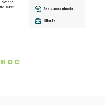
licazione.
tto "nude".
Assistenza cliente
Offerte
oggi!