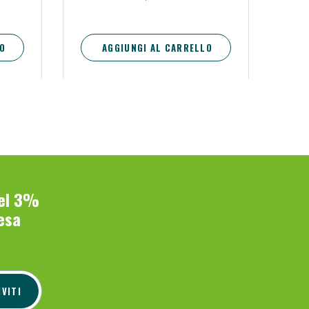
O
AGGIUNGI AL CARRELLO
del 3%
esa
IVITI