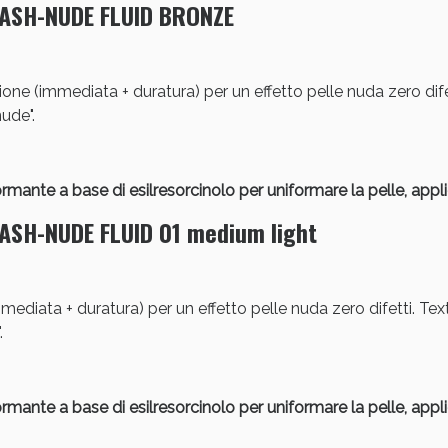
ASH-NUDE FLUID BRONZE
cellulite e Fanghi: Sconto fino al 40% valido 
ne (immediata + duratura) per un effetto pelle nuda zero difet
ude".
mante a base di esilresorcinolo per uniformare la pelle, app
ASH-NUDE FLUID 01 medium light
ediata + duratura) per un effetto pelle nuda zero difetti. Text
Sconto fino al 55% disponibile oggi!
.
mante a base di esilresorcinolo per uniformare la pelle, app