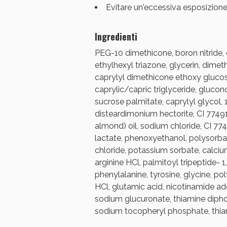
Evitare un'eccessiva esposizione 
Bene
Ingredienti
PEG-10 dimethicone, boron nitride,
ethylhexyl triazone, glycerin, dim
caprylyl dimethicone ethoxy gluco
caprylic/capric triglyceride, glucon
sucrose palmitate, caprylyl glycol, 
disteardimonium hectorite, CI 77491
almond) oil, sodium chloride, CI 77
lactate, phenoxyethanol, polysorbat
chloride, potassium sorbate, calciu
arginine HCl, palmitoyl tripeptide- 1,
phenylalanine, tyrosine, glycine, po
HCl, glutamic acid, nicotinamide ad
sodium glucuronate, thiamine diphosp
sodium tocopheryl phosphate, thiami