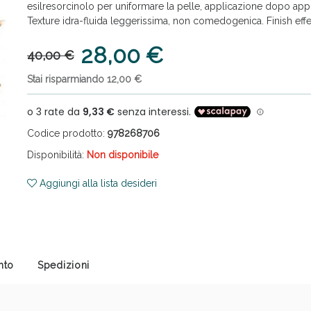
esilresorcinolo per uniformare la pelle, applicazione dopo app
Texture idra-fluida leggerissima, non comedogenica. Finish effe
28,00 €
40,00 €
Stai risparmiando 12,00 €
cellulite e Fanghi: Sconto fino al 40% valido 
Codice prodotto:
978268706
Disponibilità:
Non disponibile
Aggiungi alla lista desideri
nto
Spedizioni