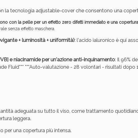
n la tecnologia adjustable-cover che consentono una copert
dono con la pelle per un effetto zero difetti immediato e una copertur
ale senza effetto maschera.
evigante + luminosità + uniformità)
: l'acido ialuronico è qui as
ie Urinarie e Prostata: Sconti fino al 45% ogg
 UVB] e niacinamide per un'azione anti-inquinamento
: Il 96% d
de Fluid*** ***Auto-valutazione - 28 volontari - risultati dopo 
antità adeguata su tutto il viso, come trattamento quotidian
rtura leggera.
o per una copertura più intensa.