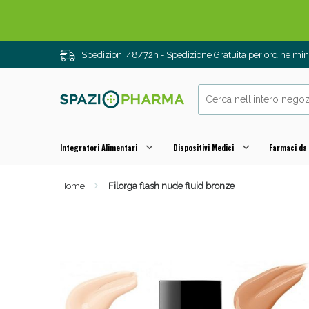
Drenanti e
Spedizioni 48/72h - Spedizione Gratuita per ordine m
Integratori Alimentari
Dispositivi Medici
Farmaci da
Home
Filorga flash nude fluid bronze
Sali