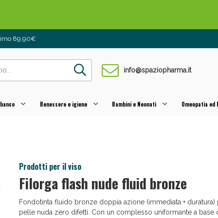
 Pancia Piatta: Sconti fino al 55% validi sol
inimo 89,90€
info@spaziopharma.it
 banco
Benessere e igiene
Bambini e Neonati
Omeopatia ed E
ni e Multivitaminici: oggi Sconto extra fino al
Prodotti per il viso
Filorga flash nude fluid bronze
Fondotinta fluido bronze doppia azione (immediata + duratura) 
pelle nuda zero difetti. Con un complesso uniformante a base 