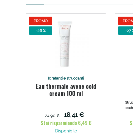
PROMO
PRO
-26 %
-27 
Idratanti e struccanti
Eau thermale avene cold
cream 100 ml
wat
Struc
occhi
c
18,41 €
24,90 €
w
Stai risparmiando 6,49 €
S
Disponibile