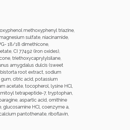
oggi!
loxyphenol methoxyphenyl triazine,
 magnesium sulfate, niacinamide,
PG- 18/18 dimethicone,
tate, CI 77492 (iron oxides),
cone, triethoxycaprylylsilane,
prunus amygdalus dulcis (sweet
bistorta root extract, sodium
gum, citric acid, potassium
m acetate, tocopherol, lysine HCl,
palmitoyl tetrapeptide-7, tryptophan,
aragine, aspartic acid, ornithine
ine, glucosamine HCl, coenzyme a,
 calcium pantothenate, riboflavin,