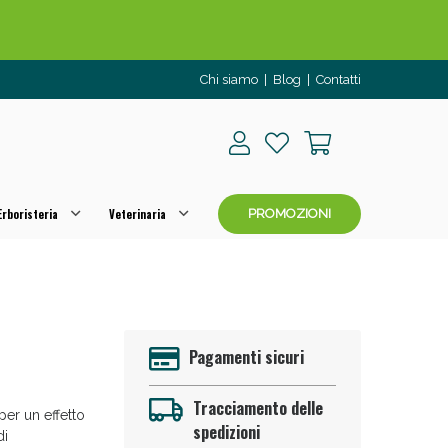
o per OGGI!
Chi siamo
|
Blog
|
Contatti
rboristeria
Veterinaria
PROMOZIONI
 50%!
Pagamenti sicuri
Tracciamento delle
per un effetto
spedizioni
di