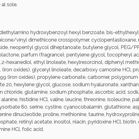
al sole.
ssere Intestinale: Sconto fino al 55% valido 
 diethylamino hydroxybenzoyl hexyl benzoate, bis-ethylhexy
ethicone/vinyl dimethicone crosspolymer, cyclopentasiloxane,
side, neopentyl glycol diheptanoate, butylene glycol, PEG/P
olactone, parfum (fragrance), pentylene glycol, tocopheryl ace
1,2-hexanediol, ethyl linoleate, hexylresorcinol, diphenyl methi
 (iron oxides), glyceryl linoleate, decarboxy carnosine HCl, 
499 (iron oxides), propylene carbonate, carbomer, polygonum 
e 20, hexylene glycol, glucose, sodium hyaluronate, xanthan 
m chloride, glutamine, sodium phosphate, ascorbic acid, sodiu
 alanine, histidine HCl, valine, leucine, threonine, isoleucine, 
Scopri le offerte di Oggi
lysorbate 80, serine, cystine, cyanocobalamin, glutathione, asp
enine dinucleotide, proline, methionine, taurine, hydroxyprol
hate, retinyl acetate, inositol, niacin, pyridoxine HCl, biotin,
ne HCl, folic acid.