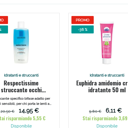
MO
PROMO
%
-38 %
Idratanti e struccanti
Idratanti e struccanti
Respectissime
Euphidra amidomio c
struccante occhi
idratante 50 ml
erproof bifase 125 ml
cante specifico bifase adatto per
 sensibili, per chi porta le lenti a
ontatto o per chi usa prodotti
14,95 €
6,11 €
20,50 €
9,80 €
aterproof, dal maquillage più
tai risparmiando 5,55 €
Stai risparmiando 3,69
resistente.
Disponibile
Disponibile