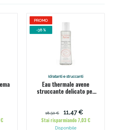
PROMO
-38 %
Idratanti e struccanti
rema
Eau thermale avene
struccante delicato per
occhi 125 ml
11,47 €
18,50 €
 €
Stai risparmiando 7,03 €
Disponibile