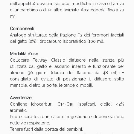
Sconto fino al 55% disponibile oggi!
dell'appetito) dovuti a trasloco, modifiche in casa o l'arrivo
di un bambino o di un altro animale. Area coperta: fino a 70
2
m
.
Componenti
Analogo strutturale della frazione F3 dei feromoni facciali
del gatto (2%), idrocarburo isopraffinico (100 ml).
Modalità d'uso
Collocare Feliway Classic diffusore nella stanza più
utilizzata dal gatto e lasciarlo inserito e funzionante per
almeno 30 giorni (durata del flacone da 48 ml). È
consigliato di evitate di posizionare il diffusore sotto
mensole, dietro le porte, le tende o mobili.
Avvertenze
Contiene idrocarburi, C14-C19, isoalcani, ciclici, <2%
Vie Urinarie e Prostata: Sconti fino al 45% oggi!
aromatici.
Può essere letale in caso di ingestione e di penetrazione
nelle vie respiratorie.
Tenere fuori dalla portata dei bambini.