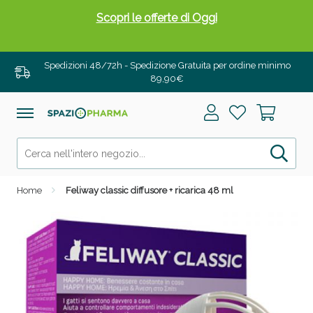
Scopri le offerte di Oggi
Spedizioni 48/72h - Spedizione Gratuita per ordine minimo
89,90€
Home
Feliway classic diffusore + ricarica 48 ml
Drenanti e Pancia Piatta: Sconti fino al 55% validi
solo per OGGI!