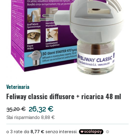
Salini e Multivitaminici: oggi Sconto extra fino al
Veterinaria
50%!
Feliway classic diffusore + ricarica 48 ml
26,32 €
35,20 €
Stai risparmiando 8,88 €