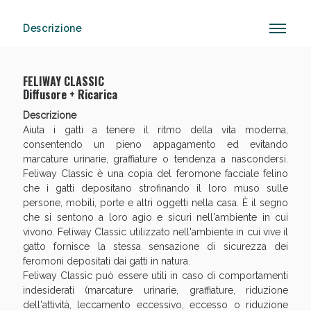
Descrizione
Anticellulite e Fanghi: Sconto fino al 40% valido
oggi!
FELIWAY CLASSIC
Diffusore + Ricarica
Descrizione
Aiuta i gatti a tenere il ritmo della vita moderna,
consentendo un pieno appagamento ed evitando
marcature urinarie, graffiature o tendenza a nascondersi.
Feliway Classic è una copia del feromone facciale felino
che i gatti depositano strofinando il loro muso sulle
persone, mobili, porte e altri oggetti nella casa. È il segno
che si sentono a loro agio e sicuri nell'ambiente in cui
vivono. Feliway Classic utilizzato nell'ambiente in cui vive il
gatto fornisce la stessa sensazione di sicurezza dei
feromoni depositati dai gatti in natura.
Feliway Classic può essere utili in caso di comportamenti
indesiderati (marcature urinarie, graffiature, riduzione
dell'attività, leccamento eccessivo, eccesso o riduzione