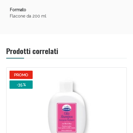
Formato
Flacone da 200 ml
Prodotti correlati
Benessere Intestinale: Sconto fino al 55% valido
PROMO
oggi!
-35 %