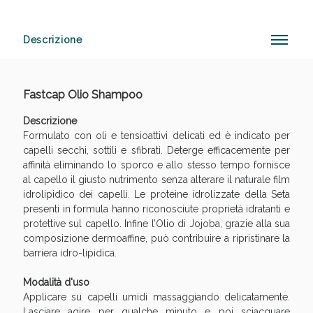
Descrizione
Anticellulite e Fanghi: Sconto fino al 40% valido
oggi!
Fastcap Olio Shampoo
Descrizione
Formulato con oli e tensioattivi delicati ed è indicato per
capelli secchi, sottili e sfibrati. Deterge efficacemente per
affinità eliminando lo sporco e allo stesso tempo fornisce
al capello il giusto nutrimento senza alterare il naturale film
idrolipidico dei capelli. Le proteine idrolizzate della Seta
presenti in formula hanno riconosciute proprietà idratanti e
protettive sul capello. Infine l’Olio di Jojoba, grazie alla sua
composizione dermoaffine, può contribuire a ripristinare la
barriera idro-lipidica.
Modalità d'uso
Applicare su capelli umidi massaggiando delicatamente.
Lasciare agire per qualche minuto e poi sciacquare