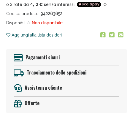
Codice prodotto:
942263652
Disponibilità:
Non disponibile
Aggiungi alla lista desideri
Anticellulite e Fanghi: Sconto fino al 40% valido
Pagamenti sicuri
oggi!
Tracciamento delle spedizioni
Assistenza cliente
Offerte