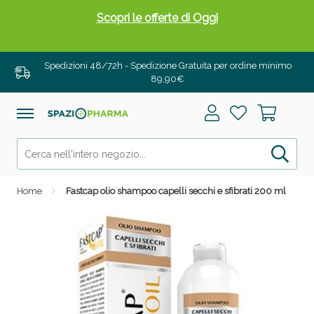
Scopri le offerte di Oggi
Spedizioni 48/72h - Spedizione Gratuita per ordine minimo
89,90€
Home
Fastcap olio shampoo capelli secchi e sfibrati 200 ml
Drenanti e Pancia Piatta: Sconti fino al 55% validi
solo per OGGI!