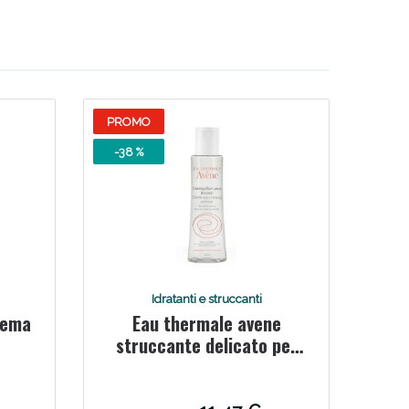
PROMO
-38 %
i!
Idratanti e struccanti
rema
Eau thermale avene
struccante delicato per
occhi 125 ml