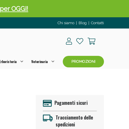
o per OGGI!
Chi siamo
|
Blog
|
Contatti
rboristeria
Veterinaria
PROMOZIONI
 50%!
Pagamenti sicuri
Tracciamento delle
spedizioni