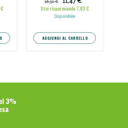
11,47 €
18,50 €
 €
Stai risparmiando 7,03 €
oggi!
Disponibile
O
AGGIUNGI AL CARRELLO
del 3%
esa