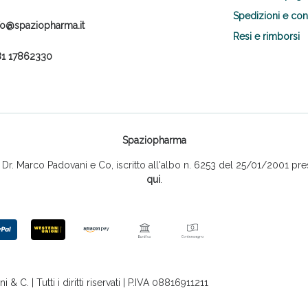
Spedizioni e co
fo@spaziopharma.it
Resi e rimborsi
1 17862330
Spaziopharma
r. Marco Padovani e Co, iscritto all'albo n. 6253 del 25/01/2001 pres
qui
.
 C. | Tutti i diritti riservati | P.IVA 08816911211