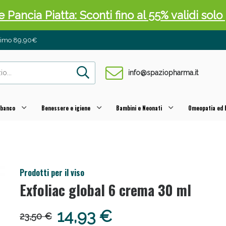
 Pancia Piatta: Sconti fino al 55% validi sol
inimo 89,90€
info@spaziopharma.it
 banco
Benessere e igiene
Bambini e Neonati
Omeopatia ed E
ni e Multivitaminici: oggi Sconto extra fino al
Prodotti per il viso
Exfoliac global 6 crema 30 ml
14,93 €
23,50 €