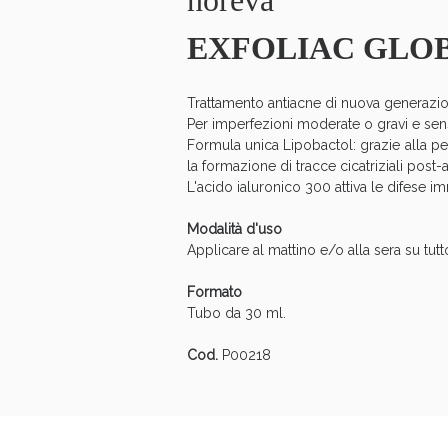
noreva
Anti
EXFOLIAC GLOB
Trattamento antiacne di nuova generazione
Per imperfezioni moderate o gravi e sensi
Formula unica Lipobactol: grazie alla per
la formazione di tracce cicatriziali post-
L'acido ialuronico 300 attiva le difese i
Modalità d'uso
Applicare al mattino e/o alla sera su tutto
Formato
Tubo da 30 ml.
Cod.
P00218