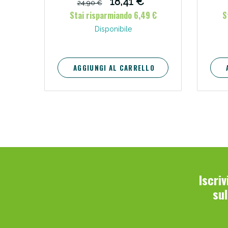
18,41 €
24,90 €
w
Stai risparmiando 6,49 €
S
Bene
Disponibile
AGGIUNGI AL CARRELLO
Iscri
su