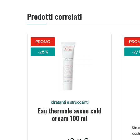
Prodotti correlati
PROMO
PRO
-26 %
-27 
V
Idratanti e struccanti
Eau thermale avene cold
cream 100 ml
wat
Struc
occhi
c