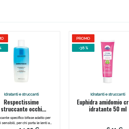
MO
PROMO
%
-38 %
ie Urinarie e Prostata: Sconti fino al 45% ogg
Idratanti e struccanti
Idratanti e struccanti
Respectissime
Euphidra amidomio c
struccante occhi
idratante 50 ml
erproof bifase 125 ml
cante specifico bifase adatto per
 sensibili, per chi porta le lenti a
ontatto o per chi usa prodotti