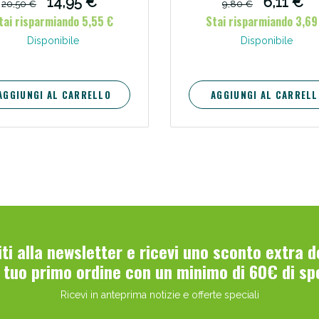
14,95 €
6,11 €
20,50 €
9,80 €
aterproof, dal maquillage più
tai risparmiando 5,55 €
Stai risparmiando 3,69
ssere Intestinale: Sconto fino al 55% valido 
resistente.
Disponibile
Disponibile
AGGIUNGI AL CARRELLO
AGGIUNGI AL CARRELL
Scopri le offerte di Oggi
viti alla newsletter e ricevi uno sconto extra 
l tuo primo ordine con un minimo di 60€ di sp
Ricevi in anteprima notizie e offerte speciali