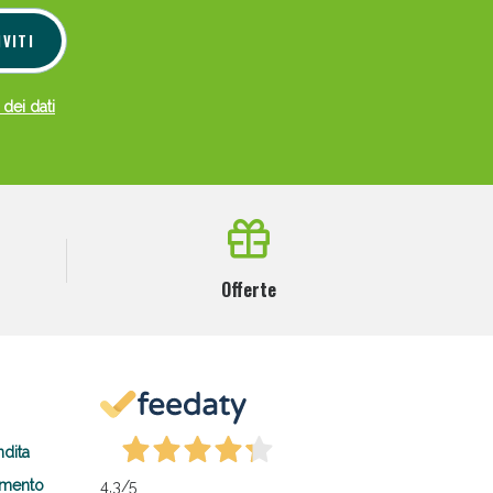
IVITI
 dei dati
Offerte
ndita
amento
4,3
/5