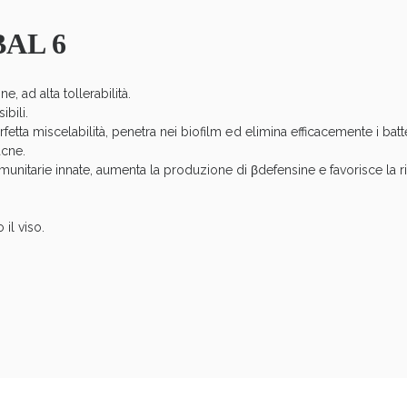
cellulite e Fanghi: Sconto fino al 40% valido 
AL 6
, ad alta tollerabilità.
bili.
fetta miscelabilità, penetra nei biofilm ed elimina efficacemente i bat
acne.
mmunitarie innate, aumenta la produzione di βdefensine e favorisce la ri
 il viso.
Sconto fino al 55% disponibile oggi!