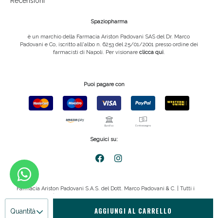
Recensioni
Spaziopharma
è un marchio della Farmacia Ariston Padovani SAS del Dr. Marco
Padovani e Co, iscritto all'albo n. 6253 del 25/01/2001 presso ordine dei
farmacisti di Napoli. Per visionare
clicca qui
.
Puoi pagare con
Seguici su:
Farmacia Ariston Padovani S.A.S. del Dott. Marco Padovani & C. | Tutti i
diritti riservati | P.IVA 08816911211
AGGIUNGI AL CARRELLO
Quantità
Privacy policy
|
Cookie policy
|
emmemedia