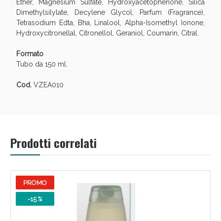
Ether, Magnesium Sulfate, Hydroxyacetophenone, Silica
Dimethylsilylate, Decylene Glycol, Parfum (Fragrance),
Tetrasodium Edta, Bha, Linalool, Alpha-Isomethyl Ionone,
Hydroxycitronellal, Citronellol, Geraniol, Coumarin, Citral.
Formato
Tubo da 150 ml.
Cod.
VZEA010
Prodotti correlati
PROMO
-15 %