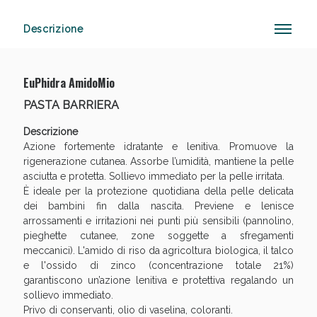
Descrizione
Benessere Intestinale: Sconto fino al 55% valido
oggi!
EuPhidra AmidoMio
PASTA BARRIERA
Descrizione
Azione fortemente idratante e lenitiva. Promuove la
rigenerazione cutanea. Assorbe l’umidità, mantiene la pelle
asciutta e protetta. Sollievo immediato per la pelle irritata.
È ideale per la protezione quotidiana della pelle delicata
dei bambini fin dalla nascita. Previene e lenisce
arrossamenti e irritazioni nei punti più sensibili (pannolino,
pieghette cutanee, zone soggette a sfregamenti
meccanici). L'amido di riso da agricoltura biologica, il talco
e l'ossido di zinco (concentrazione totale 21%)
garantiscono un’azione lenitiva e protettiva regalando un
sollievo immediato.
Privo di conservanti, olio di vaselina, coloranti.
Scopri le offerte di Oggi