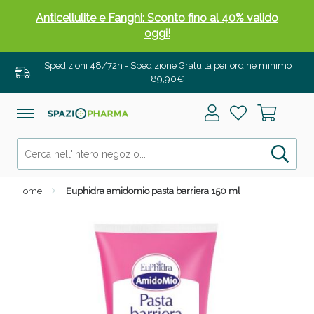
Anticellulite e Fanghi: Sconto fino al 40% valido
oggi!
Spedizioni 48/72h - Spedizione Gratuita per ordine minimo
89,90€
Home
Euphidra amidomio pasta barriera 150 ml
Anticellulite e Fanghi: Sconto fino al 40% valido
oggi!