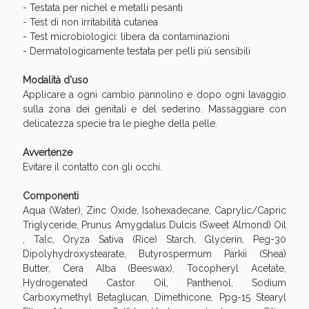
- Testata per nichel e metalli pesanti
- Test di non irritabilità cutanea
- Test microbiologici: libera da contaminazioni
- Dermatologicamente testata per pelli più sensibili
Modalità d'uso
Applicare a ogni cambio pannolino e dopo ogni lavaggio
sulla zona dei genitali e del sederino. Massaggiare con
delicatezza specie tra le pieghe della pelle.
Avvertenze
Evitare il contatto con gli occhi.
Componenti
Aqua (Water), Zinc Oxide, Isohexadecane, Caprylic/Capric
Triglyceride, Prunus Amygdalus Dulcis (Sweet Almond) Oil
, Talc, Oryza Sativa (Rice) Starch, Glycerin, Peg-30
Dipolyhydroxystearate, Butyrospermum Parkii (Shea)
Butter, Cera Alba (Beeswax), Tocopheryl Acetate,
Hydrogenated Castor Oil, Panthenol, Sodium
Carboxymethyl Betaglucan, Dimethicone, Ppg-15 Stearyl