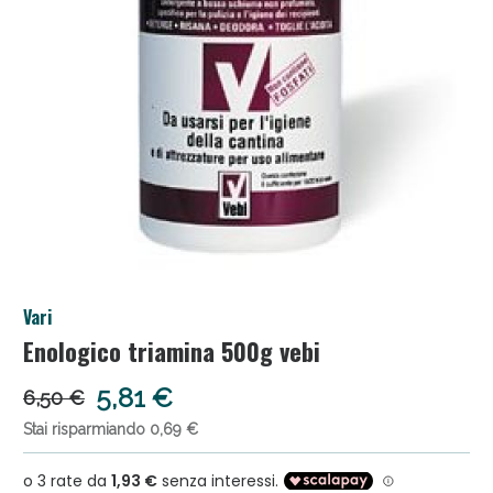
Anticellulite e Fanghi: Sconto fino al 40% valido
Vari
oggi!
Enologico triamina 500g vebi
5,81 €
6,50 €
Stai risparmiando 0,69 €