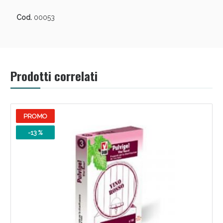
Vie Urinarie e Prostata: Sconti fino al 45% oggi!
Cod.
00053
Prodotti correlati
PROMO
-13 %
Benessere Intestinale: Sconto fino al 55% valido
oggi!