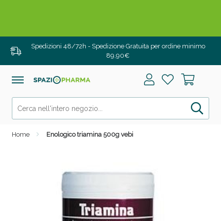
Drenanti e Pancia Piatta: Sconti fino al 55% validi
solo per OGGI!
Spedizioni 48/72h - Spedizione Gratuita per ordine minimo
89,90€
Home
Enologico triamina 500g vebi
Salini e Multivitaminici: oggi Sconto extra fino al
50%!