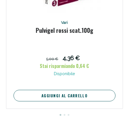
Vari
Pulvigel rossi scat.100g
4,36 €
5,00 €
Stai risparmiando 0,64 €
Scopri le offerte di Oggi
Disponibile
AGGIUNGI AL CARRELLO