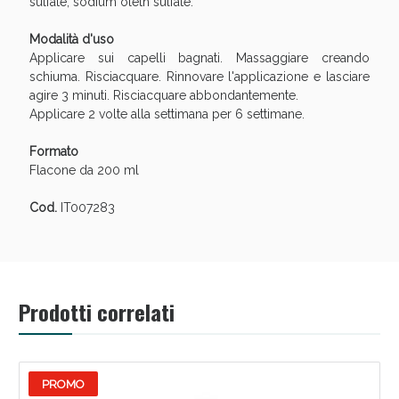
sulfate, sodium oleth sulfate.
Sconto fino al 55% disponibile oggi!
Modalità d'uso
Applicare sui capelli bagnati. Massaggiare creando
schiuma. Risciacquare. Rinnovare l'applicazione e lasciare
agire 3 minuti. Risciacquare abbondantemente.
Applicare 2 volte alla settimana per 6 settimane.
Formato
Flacone da 200 ml
Cod.
IT007283
Prodotti correlati
Vie Urinarie e Prostata: Sconti fino al 45% oggi!
PROMO