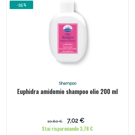
-35 %
Benessere Intestinale: Sconto fino al 55% valido
oggi!
Shampoo
Euphidra amidomio shampoo olio 200 ml
7,02 €
10,80 €
Stai risparmiando 3,78 €