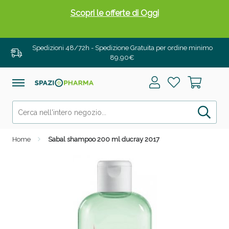
Scopri le offerte di Oggi
Spedizioni 48/72h - Spedizione Gratuita per ordine minimo
89,90€
Home
Sabal shampoo 200 ml ducray 2017
Drenanti e Pancia Piatta: Sconti fino al 55% validi
solo per OGGI!