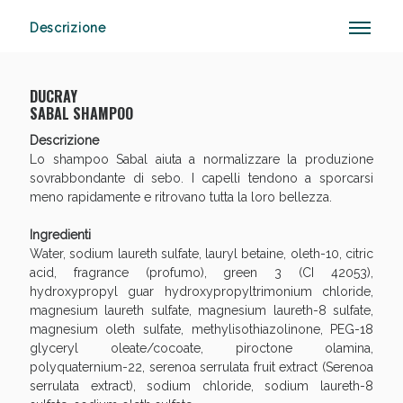
Descrizione
Anticellulite e Fanghi: Sconto fino al 40% valido
DUCRAY
oggi!
SABAL SHAMPOO
Descrizione
Lo shampoo Sabal aiuta a normalizzare la produzione
sovrabbondante di sebo. I capelli tendono a sporcarsi
meno rapidamente e ritrovano tutta la loro bellezza.
Ingredienti
Water, sodium laureth sulfate, lauryl betaine, oleth-10, citric
acid, fragrance (profumo), green 3 (CI 42053),
hydroxypropyl guar hydroxypropyltrimonium chloride,
magnesium laureth sulfate, magnesium laureth-8 sulfate,
magnesium oleth sulfate, methylisothiazolinone, PEG-18
glyceryl oleate/cocoate, piroctone olamina,
polyquaternium-22, serenoa serrulata fruit extract (Serenoa
serrulata extract), sodium chloride, sodium laureth-8