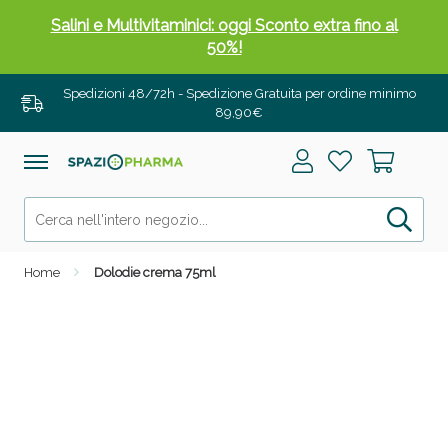
Salini e Multivitaminici: oggi Sconto extra fino al
50%!
Spedizioni 48/72h - Spedizione Gratuita per ordine minimo
89,90€
Home
Dolodie crema 75ml
Anticellulite e Fanghi: Sconto fino al 40% valido
oggi!