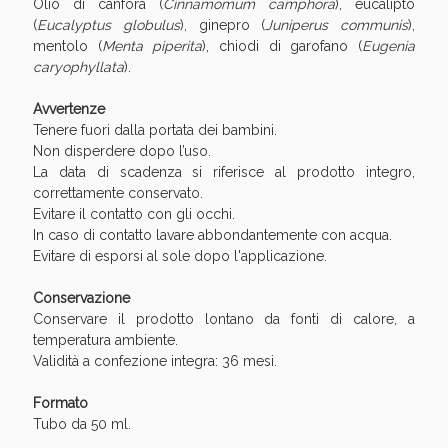
Sconto fino al 55% disponibile oggi!
Olio di canfora (
Cinnamomum camphora
), eucalipto
(
Eucalyptus globulus
), ginepro (
Juniperus communis
),
mentolo (
Menta piperita
), chiodi di garofano (
Eugenia
caryophyllata
).
Avvertenze
Tenere fuori dalla portata dei bambini.
Non disperdere dopo l’uso.
La data di scadenza si riferisce al prodotto integro,
correttamente conservato.
Evitare il contatto con gli occhi.
In caso di contatto lavare abbondantemente con acqua.
Evitare di esporsi al sole dopo l'applicazione.
Conservazione
Conservare il prodotto lontano da fonti di calore, a
temperatura ambiente.
Vie Urinarie e Prostata: Sconti fino al 45% oggi!
Validità a confezione integra: 36 mesi.
Formato
Tubo da 50 ml.