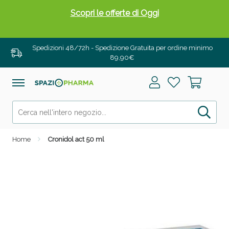
Scopri le offerte di Oggi
Spedizioni 48/72h - Spedizione Gratuita per ordine minimo
89,90€
Home
Cronidol act 50 ml
Drenanti e Pancia Piatta: Sconti fino al 55% validi
solo per OGGI!