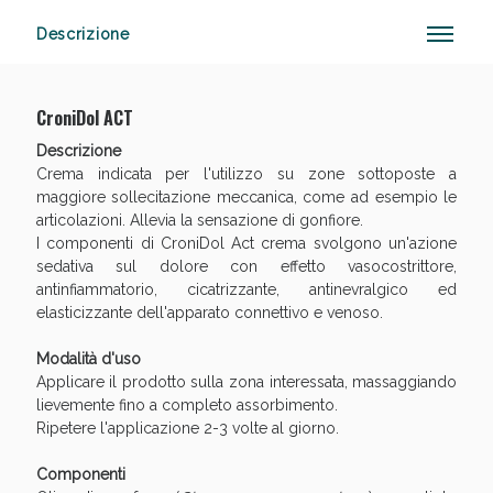
Descrizione
Anticellulite e Fanghi: Sconto fino al 40% valido
CroniDol ACT
oggi!
Descrizione
Crema indicata per l'utilizzo su zone sottoposte a
maggiore sollecitazione meccanica, come ad esempio le
articolazioni. Allevia la sensazione di gonfiore.
I componenti di CroniDol Act crema svolgono un'azione
sedativa sul dolore con effetto vasocostrittore,
antinfiammatorio, cicatrizzante, antinevralgico ed
elasticizzante dell'apparato connettivo e venoso.
Modalità d'uso
Applicare il prodotto sulla zona interessata, massaggiando
lievemente fino a completo assorbimento.
Ripetere l'applicazione 2-3 volte al giorno.
Componenti