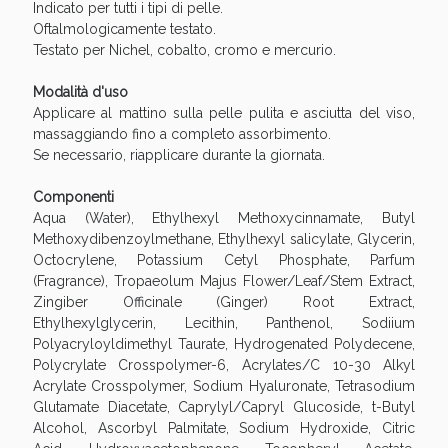
Sconto fino al 55% disponibile oggi!
Indicato per tutti i tipi di pelle.
Oftalmologicamente testato.
Testato per Nichel, cobalto, cromo e mercurio.
Modalità d'uso
Applicare al mattino sulla pelle pulita e asciutta del viso,
massaggiando fino a completo assorbimento.
Se necessario, riapplicare durante la giornata.
Componenti
Aqua (Water), Ethylhexyl Methoxycinnamate, Butyl
Methoxydibenzoylmethane, Ethylhexyl salicylate, Glycerin,
Octocrylene, Potassium Cetyl Phosphate, Parfum
(Fragrance), Tropaeolum Majus Flower/Leaf/Stem Extract,
Zingiber Officinale (Ginger) Root Extract,
Ethylhexylglycerin, Lecithin, Panthenol, Sodiium
Polyacryloyldimethyl Taurate, Hydrogenated Polydecene,
Vie Urinarie e Prostata: Sconti fino al 45% oggi!
Polycrylate Crosspolymer-6, Acrylates/C 10-30 Alkyl
Acrylate Crosspolymer, Sodium Hyaluronate, Tetrasodium
Glutamate Diacetate, Caprylyl/Capryl Glucoside, t-Butyl
Alcohol, Ascorbyl Palmitate, Sodium Hydroxide, Citric