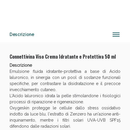
Anticellulite e Fanghi: Sconto fino al 40% valido
oggi!
Descrizione
Connettivina Viso Crema Idratante e Protettiva 50 ml
Descrizione
Emulsione fluida idratante-protettiva a base di Acido
Ialuronico, in sinergia con un pool di sostanze funzionali
specifiche, per contrastare la disidratazione e il precoce
invecchiamento cutaneo.
L'Acido Ialuronico idrata la pelle stimolandone i fisiologici
processi di riparazione e rigenerazione.
Oxygeskin protegge le cellule dallo stress ossidativo
indotto da luce blu, l'estratto di Zenzero ha un'azione anti-
inquinamento, mentre i filtri solari UVA-UVB SPF15
difendono dalle radiazioni solari.