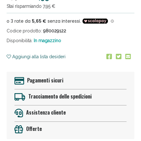
Stai risparmiando 7,95 €
Codice prodotto:
980029122
Disponibilità:
In magazzino
Aggiungi alla lista desideri
Anticellulite e Fanghi: Sconto fino al 40% valido
oggi!
Pagamenti sicuri
Tracciamento delle spedizioni
Assistenza cliente
Offerte