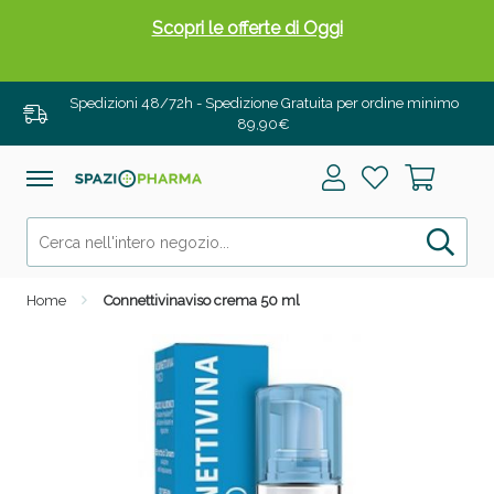
Scopri le offerte di Oggi
Spedizioni 48/72h - Spedizione Gratuita per ordine minimo
89,90€
Home
Connettivinaviso crema 50 ml
Drenanti e Pancia Piatta: Sconti fino al 55% validi
solo per OGGI!