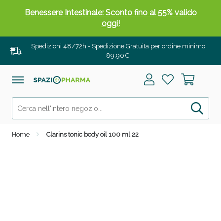
Benessere Intestinale: Sconto fino al 55% valido
oggi!
Spedizioni 48/72h - Spedizione Gratuita per ordine minimo
89,90€
Home
Clarins tonic body oil 100 ml 22
Scopri le offerte di Oggi