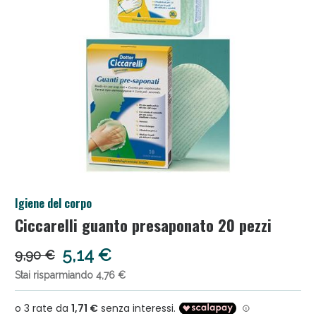
Salini e Multivitaminici: oggi Sconto extra fino al
Igiene del corpo
50%!
Ciccarelli guanto presaponato 20 pezzi
5,14 €
9,90 €
Stai risparmiando 4,76 €