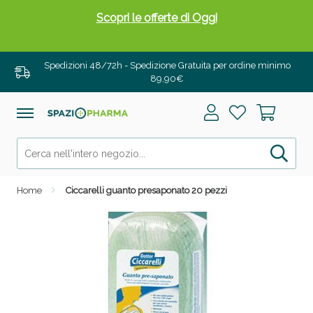
Scopri le offerte di Oggi
Spedizioni 48/72h - Spedizione Gratuita per ordine minimo
89,90€
Home
Ciccarelli guanto presaponato 20 pezzi
Drenanti e Pancia Piatta: Sconti fino al 55% validi
solo per OGGI!