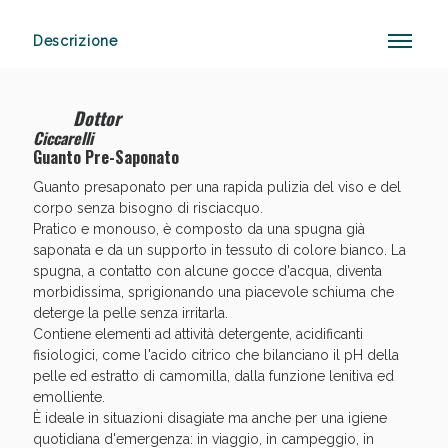
Descrizione
Anticellulite e Fanghi: Sconto fino al 40% valido
oggi!
Dottor
Ciccarelli
Guanto Pre-Saponato
Guanto presaponato per una rapida pulizia del viso e del
corpo senza bisogno di risciacquo.
Pratico e monouso, è composto da una spugna già
saponata e da un supporto in tessuto di colore bianco. La
spugna, a contatto con alcune gocce d'acqua, diventa
morbidissima, sprigionando una piacevole schiuma che
deterge la pelle senza irritarla.
Contiene elementi ad attività detergente, acidificanti
fisiologici, come l'acido citrico che bilanciano il pH della
pelle ed estratto di camomilla, dalla funzione lenitiva ed
emolliente.
È ideale in situazioni disagiate ma anche per una igiene
quotidiana d'emergenza: in viaggio, in campeggio, in