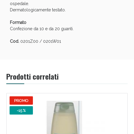
Sconto fino al 55% disponibile oggi!
ospedale.
Dermatologicamente testato.
Formato
Confezione da 10 e da 20 guanti.
Cod.
0201Z00 / 0201W01
Prodotti correlati
PROMO
Vie Urinarie e Prostata: Sconti fino al 45% oggi!
-15 %