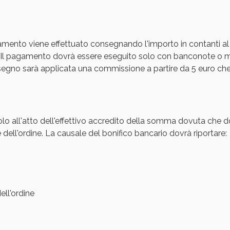
cellulite e Fanghi: Sconto fino al 40% valido 
amento viene effettuato consegnando l'importo in contanti al
Il pagamento dovrà essere eseguito solo con banconote o mon
gno sarà applicata una commissione a partire da 5 euro che s
olo all'atto dell'effettivo accredito della somma dovuta che d
 dell'ordine. La causale del bonifico bancario dovrà riportare:
cellulite e Fanghi: Sconto fino al 40% valido 
ll'ordine