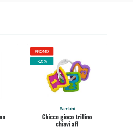
i!
PROMO
-16 %
oggi!
Bambini
ono
Chicco gioco trillino
chiavi aff