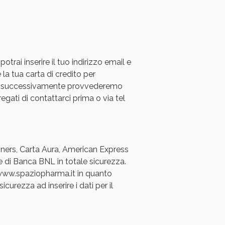
rai inserire il tuo indirizzo email e
 la tua carta di credito per
a e successivamente provvederemo
regati di contattarci prima o via tel
Diners, Carta Aura, American Express
e di Banca BNL in totale sicurezza.
a www.spaziopharma.it in quanto
icurezza ad inserire i dati per il