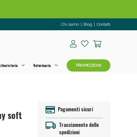
Chi siamo
|
Blog
|
Contatti
rboristeria
Veterinaria
PROMOZIONI
o per OGGI!
Pagamenti sicuri
y soft
Tracciamento delle
spedizioni