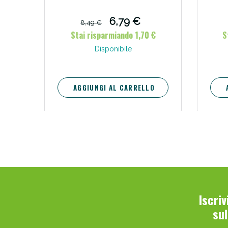
6,79 €
8,49 €
Stai risparmiando 1,70 €
S
Disponibile
AGGIUNGI AL CARRELLO
Iscri
su