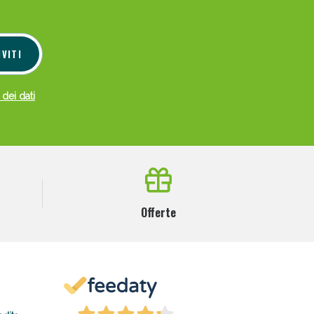
IVITI
 dei dati
Offerte