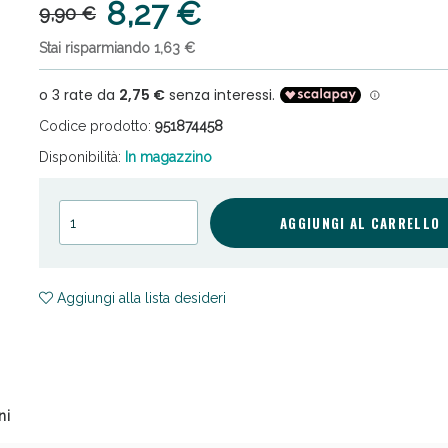
8,27 €
9,90 €
Stai risparmiando 1,63 €
Codice prodotto:
951874458
Disponibilità:
In magazzino
ni e Multivitaminici: oggi Sconto extra fino al
AGGIUNGI AL CARRELLO
Aggiungi alla lista desideri
ni