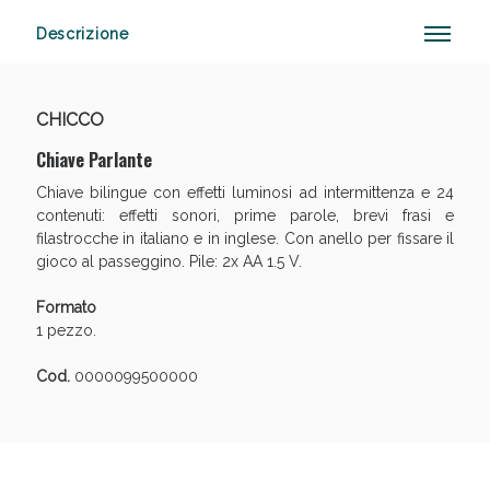
Descrizione
Vie Urinarie e Prostata: Sconti fino al 45% oggi!
CHICCO
Chiave Parlante
Chiave bilingue con effetti luminosi ad intermittenza e 24
contenuti: effetti sonori, prime parole, brevi frasi e
filastrocche in italiano e in inglese. Con anello per fissare il
gioco al passeggino. Pile: 2x AA 1.5 V.
Formato
1 pezzo.
Cod.
0000099500000
Benessere Intestinale: Sconto fino al 55% valido