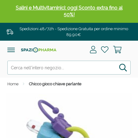
Salini e Multivitaminici: oggi Sconto extra fino al
50%!
Spedizioni 48/72h - Spedizione Gratuita per ordine minimo
89,90€
Home
Chicco gioco chiave parlante
Anticellulite e Fanghi: Sconto fino al 40% valido
oggi!