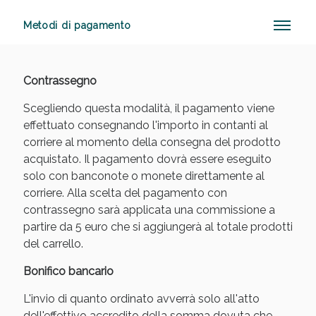
Metodi di pagamento
Vie Urinarie e Prostata: Sconti fino al 45% oggi!
Contrassegno
Scegliendo questa modalità, il pagamento viene
effettuato consegnando l'importo in contanti al
corriere al momento della consegna del prodotto
acquistato. Il pagamento dovrà essere eseguito
solo con banconote o monete direttamente al
corriere. Alla scelta del pagamento con
contrassegno sarà applicata una commissione a
partire da 5 euro che si aggiungerà al totale prodotti
del carrello.
Bonifico bancario
L'invio di quanto ordinato avverrà solo all'atto
Benessere Intestinale: Sconto fino al 55% valido
dell'effettivo accredito della somma dovuta che