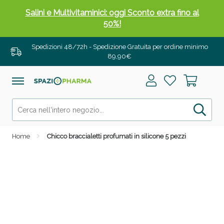
Salini e Multivitaminici: oggi Sconto extra fino al
50%!
Spedizioni 48/72h - Spedizione Gratuita per ordine minimo
89,90€
Home
Chicco braccialetti profumati in silicone 5 pezzi
Anticellulite e Fanghi: Sconto fino al 40% valido
oggi!