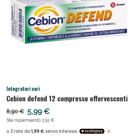
Salini e Multivitaminici: oggi Sconto extra fino al 50
Integratori vari
Cebion defend 12 compresse effervescenti
Anticellulite e Fanghi: Sconto fino al 40% valido ogg
5,99 €
8,90 €
Stai risparmiando 2,91 €