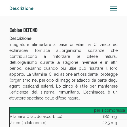
Descrizione
Cebion DEFEND
Descrizione
Vie Urinarie e Prostata: Sconti fino al 45% oggi!
Integratore alimentare a base di vitamina C, zinco ed
echinacea, fornisce all'organismo sostanze che
contribuiscono a rinforzare le difese naturali
dell'organismo durante la stagione invernale e in altri
periodi dell’anno quando più utile può risultare il loro
apporto. La vitamina C, ad azione antiossidante, protegge
l’organismo nel periodo di maggior attacco da parte degli
agenti ossidanti esterni. Lo zinco è utile per mantenere
l'efficienza del sistema immunitario. L'echinacea è un
attivatore specifico delle difese naturali.
Benessere Intestinale: Sconto fino al 55% valido ogg
per 1 compressa
Vitamina C (acido ascorbico)
180 mg
Zinco (lattato idrato)
22,5 mg