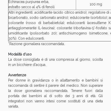
Echinacea purpurea erba,
100 mg
estratto secco al 4% di fenoli
Altri ingredienti: acidificante (acido citrico anidro); regolatore di
bicarbonato, sodio carbonato anidro); edulcorante (sorbitolo); a
colorante (rosso di barbabietola); edulcoranti (acesulfame K
antiagglomerante (L-leucina); colorante (riboflavina-5'-fosfato s
umidificante (polisorbato 20); antischiumogeno (simeticone,
30%). Con edulcoranti.
Scopri le offerte di Oggi
*Razione giornaliera raccomandata.
Modalità d'uso
La dose consigliata è di una compressa al giorno, sciolta
in un bicchiere d'acqua.
Avvertenze
Per donne in gravidanza o in allattamento e bambini si
raccomanda di sentire il parere del medico. Non superare
la dose giornaliera raccomandata. Tenere fuori dalla
portata dei bambini al di sotto dei 3 anni di età. Gli
integratori non vanno intesi come sostituti di una dieta
variata.