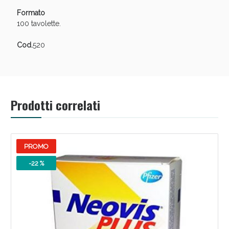
Vie Urinarie e Prostata: Sconti fino al 45% oggi!
Formato
100 tavolette.
Cod.
520
Prodotti correlati
PROMO
-22 %
Benessere Intestinale: Sconto fino al 55% valido
oggi!