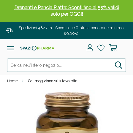
Drenanti e Pancia Piatta: Sconti fino al 55% validi
solo per OGGI!
Spedizioni 48/72h - Spedizione Gratuita per ordine minimo
89,90€
Home
Cal mag zinco 100 tavolette
Salini e Multivitaminici: oggi Sconto extra fino al
50%!