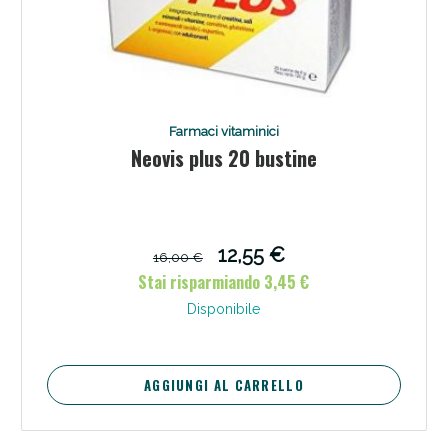
Farmaci vitaminici
Neovis plus 20 bustine
Scopri le offerte di Oggi
12,55 €
16,00 €
Stai risparmiando 3,45 €
Disponibile
AGGIUNGI AL CARRELLO