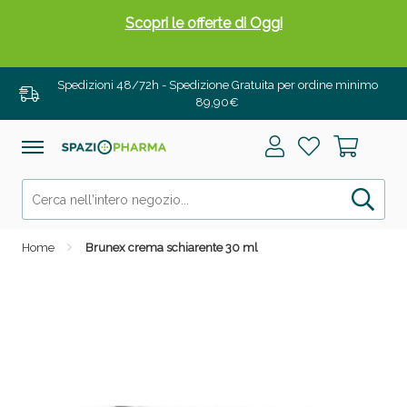
Scopri le offerte di Oggi
Spedizioni 48/72h - Spedizione Gratuita per ordine minimo
89,90€
Home
Brunex crema schiarente 30 ml
Drenanti e Pancia Piatta: Sconti fino al 55% validi
solo per OGGI!