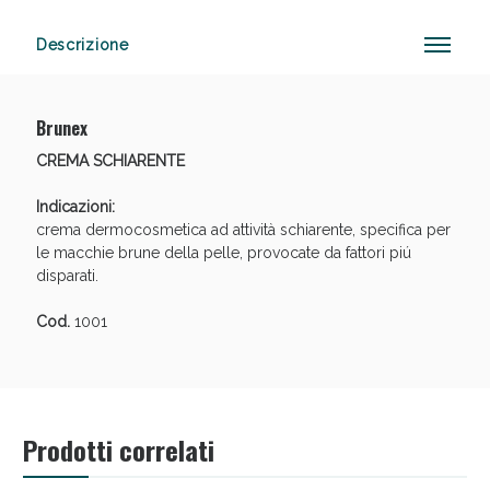
Descrizione
Anticellulite e Fanghi: Sconto fino al 40% valido
oggi!
Brunex
CREMA SCHIARENTE
Indicazioni:
crema dermocosmetica ad attività schiarente, specifica per
le macchie brune della pelle, provocate da fattori piú
disparati.
Cod.
1001
Prodotti correlati