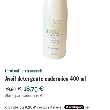
Anticellulite e Fanghi: Sconto fino al 40% valido
Idratanti e struccanti
oggi!
Avoil detergente eudermico 400 ml
18,75 €
19,90 €
Stai risparmiando 1,15 €