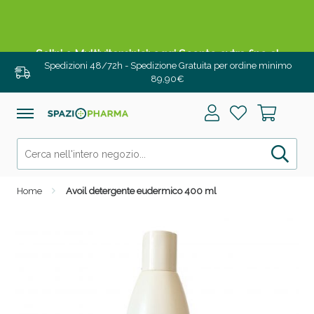
Salini e Multivitaminici: oggi Sconto extra fino al
50%!
Spedizioni 48/72h - Spedizione Gratuita per ordine minimo
89,90€
Home
Avoil detergente eudermico 400 ml
Anticellulite e Fanghi: Sconto fino al 40% valido
oggi!