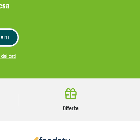
esa
IVITI
 dei dati
Offerte