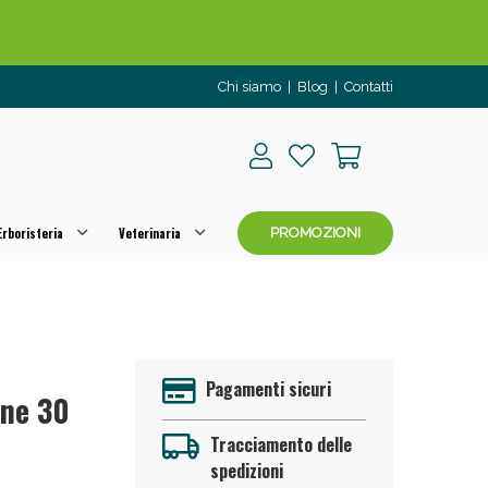
Chi siamo
|
Blog
|
Contatti
rboristeria
Veterinaria
PROMOZIONI
o per OGGI!
Pagamenti sicuri
one 30
Tracciamento delle
spedizioni