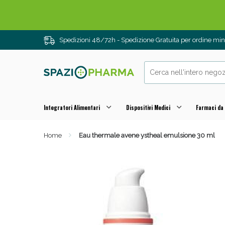
Spedizioni 48/72h - Spedizione Gratuita per ordine m
Integratori Alimentari
Dispositivi Medici
Farmaci da
Home
Eau thermale avene ystheal emulsione 30 ml
Drenanti e