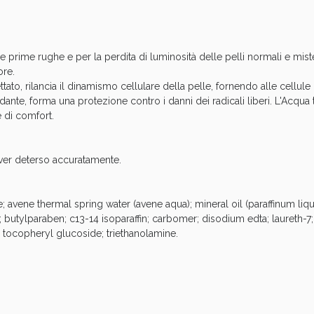
cellulite e Fanghi: Sconto fino al 40% valido 
e prime rughe e per la perdita di luminosità delle pelli normali e mis
ore.
tato, rilancia il dinamismo cellulare della pelle, fornendo alle cellule 
dante, forma una protezione contro i danni dei radicali liberi. L'Acqua
 di comfort.
aver deterso accuratamente.
e; avene thermal spring water (avene aqua); mineral oil (paraffinum li
t; butylparaben; c13-14 isoparaffin; carbomer; disodium edta; laureth
cellulite e Fanghi: Sconto fino al 40% valido 
; tocopheryl glucoside; triethanolamine.