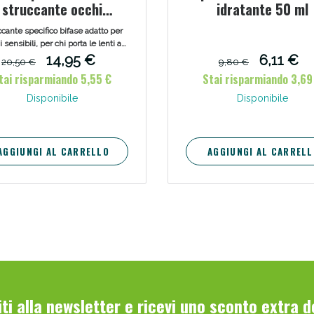
struccante occhi
idratante 50 ml
erproof bifase 125 ml
ie Urinarie e Prostata: Sconti fino al 45% ogg
cante specifico bifase adatto per
 sensibili, per chi porta le lenti a
ontatto o per chi usa prodotti
14,95 €
6,11 €
20,50 €
9,80 €
aterproof, dal maquillage più
tai risparmiando 5,55 €
Stai risparmiando 3,69
resistente.
Disponibile
Disponibile
AGGIUNGI AL CARRELLO
AGGIUNGI AL CARRELL
ssere Intestinale: Sconto fino al 55% valido 
viti alla newsletter e ricevi uno sconto extra 