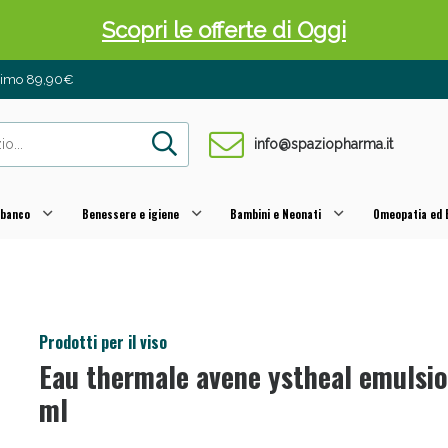
Scopri le offerte di Oggi
inimo 89,90€
info@spaziopharma.it
 banco
Benessere e igiene
Bambini e Neonati
Omeopatia ed E
 Pancia Piatta: Sconti fino al 55% validi sol
Prodotti per il viso
Eau thermale avene ystheal emulsi
ml