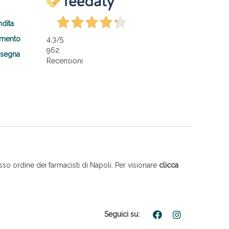
ndita
amento
4,3
/5
962
nsegna
Recensioni
so ordine dei farmacisti di Napoli. Per visionare
clicca
Seguici su: