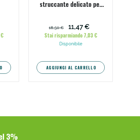
struccante delicato per
occhi 125 ml
i!
11,47 €
18,50 €
 €
Stai risparmiando 7,03 €
Disponibile
O
AGGIUNGI AL CARRELLO
oggi!
del 3%