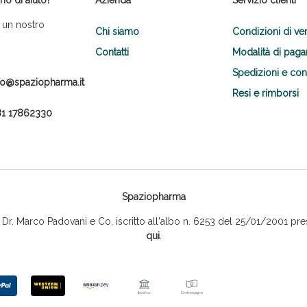
no di aiuto?
Azienda
Servizio clienti
 un nostro
Chi siamo
Condizioni di ve
Contatti
Modalità di pag
Spedizioni e co
fo@spaziopharma.it
Resi e rimborsi
1 17862330
Spaziopharma
r. Marco Padovani e Co, iscritto all'albo n. 6253 del 25/01/2001 pres
qui
.