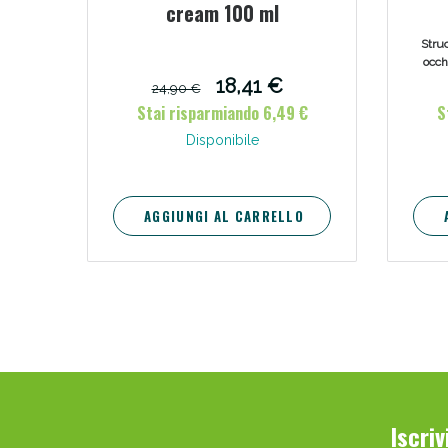
cream 100 ml
wat
V
Struc
occhi
c
18,41 €
24,90 €
w
Stai risparmiando 6,49 €
S
Disponibile
AGGIUNGI AL CARRELLO
Bene
Iscri