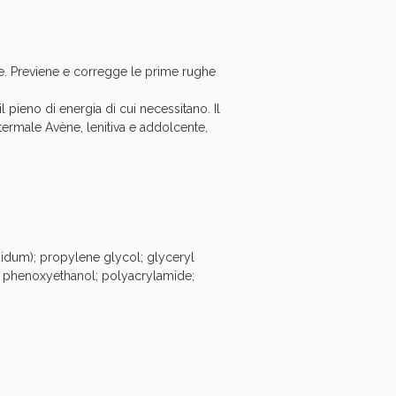
oggi!
te. Previene e corregge le prime rughe
il pieno di energia di cui necessitano. Il
 termale Avène, lenitiva e addolcente,
quidum); propylene glycol; glyceryl
-7; phenoxyethanol; polyacrylamide;
oggi!