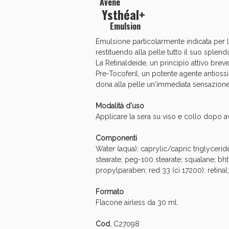
Avène
Ysthéal+
Anti
Emulsion
Emulsione particolarmente indicata per l
restituendo alla pelle tutto il suo splend
La Retinaldeide, un principio attivo brevet
Pre-Tocoferil, un potente agente antiossi
dona alla pelle un'immediata sensazione
Modalità d'uso
Applicare la sera su viso e collo dopo 
Componenti
Water (aqua); caprylic/capric triglycerid
stearate; peg-100 stearate; squalane; bh
Anti
propylparaben; red 33 (ci 17200); retinal
Formato
Flacone airless da 30 ml.
Cod.
C27098