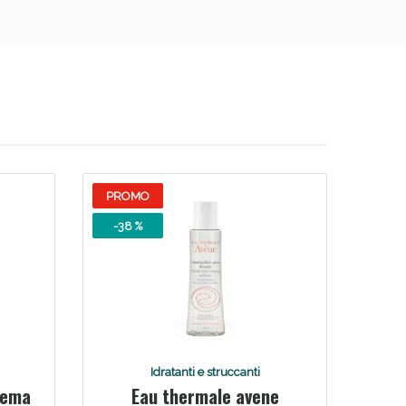
PROMO
-38 %
Idratanti e struccanti
rema
Eau thermale avene