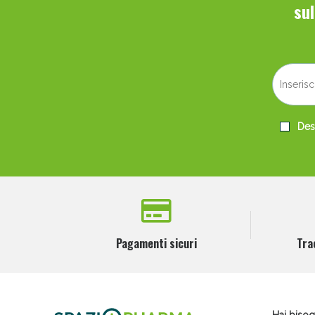
su
Desi
Pagamenti sicuri
Tra