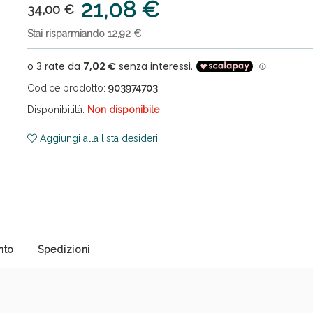
21,08 €
34,00 €
Stai risparmiando 12,92 €
Codice prodotto:
903974703
Disponibilità:
Non disponibile
ni e Multivitaminici: oggi Sconto extra fino al
Aggiungi alla lista desideri
nto
Spedizioni