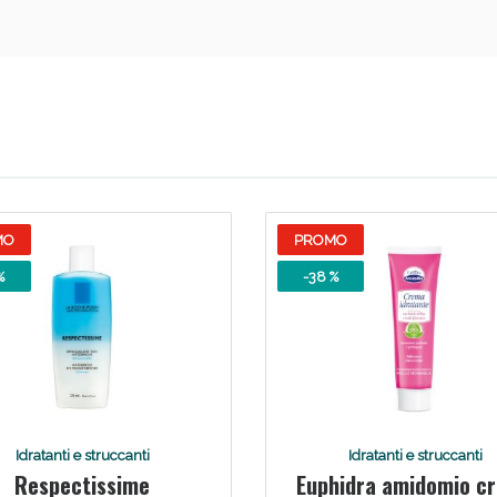
Sconto fino al 55% disponibile oggi!
MO
PROMO
%
-38 %
Idratanti e struccanti
Idratanti e struccanti
Respectissime
Euphidra amidomio c