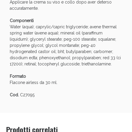
Vie Urinarie e Prostata: Sconti fino al 45% oggi!
Applicare la crema su viso e collo dopo aver deterso
accuratamente.
Componenti
Water (aqua); caprylic/capric triglyceride; avene thermal
spring water (avene aqua); mineral oil (paraffinum
liquidum); glyceryl stearate; peg-100 stearate; squalane;
propylene glycol; glycol montanate; peg-40
hydrogenated castor oil; bht; butylparaben; carbomer;
disodium edta; phenoxyethanol; propylparaben; red 33 (ci
17200); retinal; tocopheryl glucoside; triethanolamine.
Formato
Flacone airless da 30 ml.
Cod.
C27095
Benessere Intestinale: Sconto fino al 55% valido
oggi!
Prodotti correlati