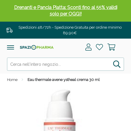
Drenanti e Pancia Piatta: Sconti fino al 55% validi
solo per OGGI!
Spedizioni 48/72h - Spedizione Gratuita per ordine minimo
89,90€
Home
Eau thermale avene ystheal crema 30 ml
Salini e Multivitaminici: oggi Sconto extra fino al
50%!