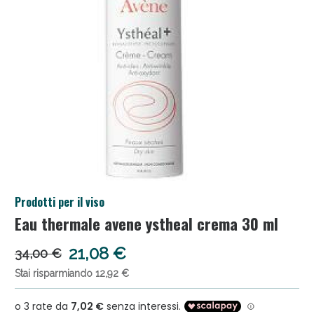
Anticellulite e Fanghi: Sconto fino al 40% valido
Prodotti per il viso
oggi!
Eau thermale avene ystheal crema 30 ml
21,08 €
34,00 €
Stai risparmiando 12,92 €