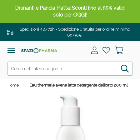
Drenanti e Pancia Piatta: Sconti fino al 55% validi
solo per OGGI!
Spedizioni 48/72h - Spedizione Gratuita per ordine minimo
89,90€
Home
Eau thermale avene latte detergente delicato 200 ml
Salini e Multivitaminici: oggi Sconto extra fino al
50%!