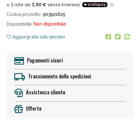
Codice prodotto:
903921625
Disponibilità:
Non disponibile
Aggiungi alla lista desideri
Anticellulite e Fanghi: Sconto fino al 40% valido
Pagamenti sicuri
oggi!
Tracciamento delle spedizioni
Assistenza cliente
Offerte