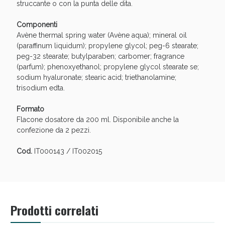
Vie Urinarie e Prostata: Sconti fino al 45% oggi!
struccante o con la punta delle dita.
Componenti
Avène thermal spring water (Avène aqua); mineral oil
(paraffinum liquidum); propylene glycol; peg-6 stearate;
peg-32 stearate; butylparaben; carbomer; fragrance
(parfum); phenoxyethanol; propylene glycol stearate se;
sodium hyaluronate; stearic acid; triethanolamine;
trisodium edta.
Formato
Flacone dosatore da 200 ml. Disponibile anche la
confezione da 2 pezzi.
Cod.
IT000143 / IT002015
Benessere Intestinale: Sconto fino al 55% valido
oggi!
Prodotti correlati