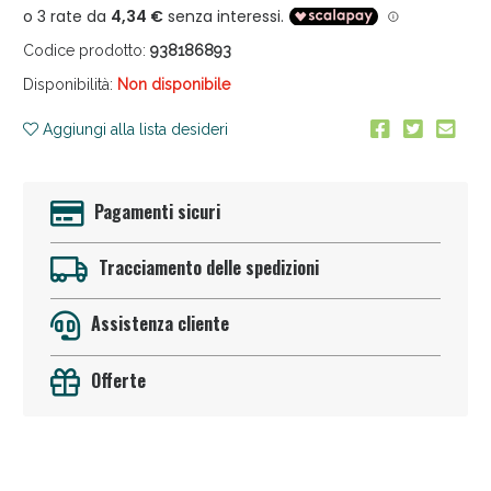
Codice prodotto:
938186893
Disponibilità:
Non disponibile
Aggiungi alla lista desideri
Anticellulite e Fanghi: Sconto fino al 40% valido
Pagamenti sicuri
oggi!
Tracciamento delle spedizioni
Assistenza cliente
Offerte