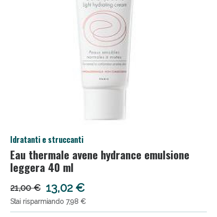
Salini e Multivitaminici: oggi Sconto extra fino al
Idratanti e struccanti
50%!
Eau thermale avene hydrance emulsione
leggera 40 ml
13,02 €
21,00 €
Stai risparmiando 7,98 €