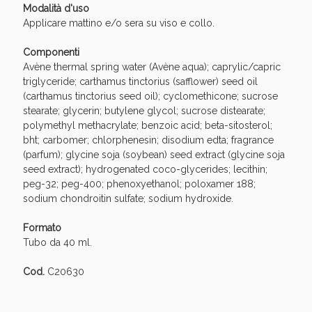
Sconto fino al 55% disponibile oggi!
Modalità d'uso
Applicare mattino e/o sera su viso e collo.
Componenti
Avène thermal spring water (Avène aqua); caprylic/capric
triglyceride; carthamus tinctorius (safflower) seed oil
(carthamus tinctorius seed oil); cyclomethicone; sucrose
stearate; glycerin; butylene glycol; sucrose distearate;
polymethyl methacrylate; benzoic acid; beta-sitosterol;
bht; carbomer; chlorphenesin; disodium edta; fragrance
(parfum); glycine soja (soybean) seed extract (glycine soja
seed extract); hydrogenated coco-glycerides; lecithin;
peg-32; peg-400; phenoxyethanol; poloxamer 188;
sodium chondroitin sulfate; sodium hydroxide.
Formato
Tubo da 40 ml.
Vie Urinarie e Prostata: Sconti fino al 45% oggi!
Cod.
C20630