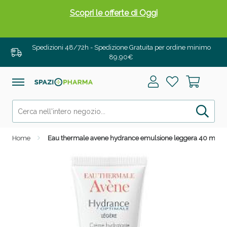
Scopri le offerte di Oggi
Spedizioni 48/72h - Spedizione Gratuita per ordine minimo
89,90€
Home
Eau thermale avene hydrance emulsione leggera 40 ml
Drenanti e Pancia Piatta: Sconti fino al 55% validi
solo per OGGI!