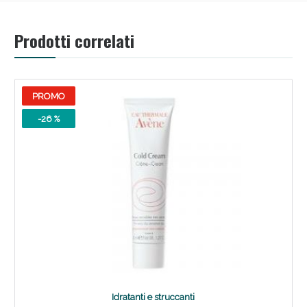
Prodotti correlati
PROMO
-26 %
Benessere Intestinale: Sconto fino al 55% valido
oggi!
Idratanti e struccanti