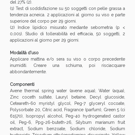
del 27% (2).
(1) Test di soddisfazione su 50 soggetti con pelle grassa a
tendenza acneica. 2 applicazioni al giorno su viso e parte
superiore del corpo per 29 giorni.
(2) Indice lipidico misurato mediante sebometria (p <
0,001). Studio di tollerabilità ed efficacia, 50 soggetti, 2
applicazioni al giorno per 29 giorni.
Modalità d'uso
Applicare mattina e/o sera su viso o corpo precedente
inumiditi. Creare una schiuma, poi risciacquare
abbondantemente.
Benessere Intestinale: Sconto fino al 55% valido
oggi!
Componenti
Avene thermal spring water (avene aqua), Water (aqua),
Zinc coceth sulfate, Lauryl betaine, Decyl glucoside,
Ceteareth-60 myristyl glycol, Peg-7 glyceryl cocoate,
Polysorbate 20, Citric acid, Fragrance (parfum), Green 5 (ci
61570), Isopropyl alcohol, Peg-40 hydrogenated castor
oil, Peg-6, Ppg-26-buteth-26, Silybum marianum fruit
extract, Sodium benzoate, Sodium chloride, Sodium