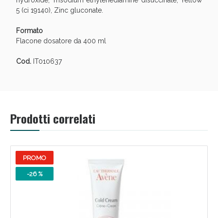
hydroxide, Trisodium ethylenediamine disuccinate, Yellow
5 (ci 19140), Zinc gluconate.
Formato
Flacone dosatore da 400 ml
Cod.
IT010637
Scopri le offerte di Oggi
Prodotti correlati
PROMO
-26 %