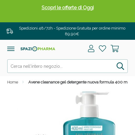
Scopri le offerte di Oggi
Spedizioni 48/72h - Spedizione Gratuita per ordine minimo
89,90€
Home
Avene cleanance gel detergente nuova formula 400 ml
Drenanti e Pancia Piatta: Sconti fino al 55% validi
solo per OGGI!