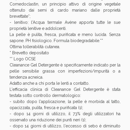
Sconto fino al 55% disponibile oggi!
Comedoclastin, un principio attivo di origine vegetale
ottenuto dai semi di cardo mariano dalle proprietà
brevettate*;
- lenitivo: l'Acqua termale Avène apporta tutte le sue
proprietà lenitive e addolcenti.
La pelle è pulita, fresca, purificata e meno lucida. Senza
sapone. PH fisiologico. Formula biodegradabile.**
Ottima tollerabilità cutanea.
* Brevetto depositato
** Logo OCSE
Cleanance Gel Detergente è specificamente indicato per la
pelle sensibile grassa con imperfezioni/impurità o a
tendenza acneica.
Adatto anche a chi porta le lenti a contatto.
L'efficacia clinica di Cleanance Gel Detergente è stata
testata sotto controllo dermatologico:
- subito dopo l'applicazione, la pelle è morbida al tatto,
Vie Urinarie e Prostata: Sconti fino al 45% oggi!
opacizzata, pulita, fresca e purificata (1);
- dopo 14 giorni di utilizzo, il 73% degli utilizzatori ha
osservato una riduzione dei punti neri (1);
- dopo 14 giorni di utilizzo, l'eccesso di sebo è diminuito