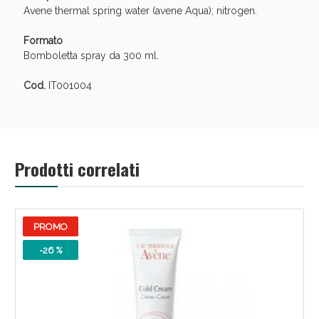
Sconto fino al 55% disponibile oggi!
Avene thermal spring water (avene Aqua); nitrogen.
Formato
Bomboletta spray da 300 ml.
Cod.
IT001004
Prodotti correlati
PROMO
-26 %
Vie Urinarie e Prostata: Sconti fino al 45% oggi!