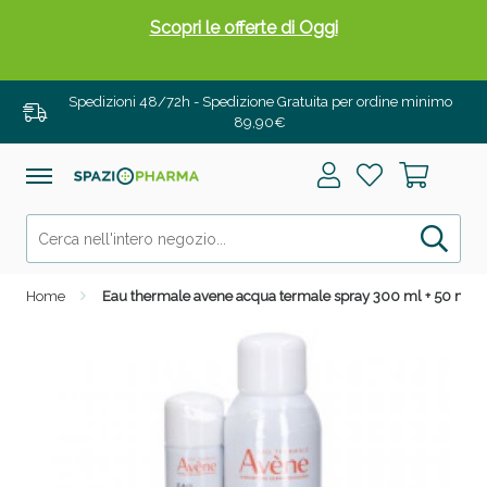
Scopri le offerte di Oggi
Spedizioni 48/72h - Spedizione Gratuita per ordine minimo
89,90€
Home
Eau thermale avene acqua termale spray 300 ml + 50 ml
Drenanti e Pancia Piatta: Sconti fino al 55% validi
solo per OGGI!