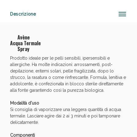
Descrizione
Anticellulite e Fanghi: Sconto fino al 40% valido
oggi!
Avène
Acqua Termale
Spray
Prodotto ideale per le pelli sensibili, ipersensibili e
allergiche. Ha molte indicazioni: arrossamenti, post-
depilazione, eritemi solari, pelle fragilizzata, dopo lo
strucco, la rasatura o come rinfrescante. Formula, lenitiva e
addolcente, è confezionata in blocco sterile direttamente
alla fonte garantendo così la purezza biologica.
Modalità d'uso
Si consiglia di vaporizzare una leggera quantità di acqua
termale. Lasciare agire dai 2 ai 3 minuti e poi tamponare
delicatamente.
Componenti