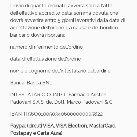
Sconto fino al 55% disponibile oggi!
L'invio di quanto ordinato avverrà solo all'atto
dell'effettivo accredito della somma dovuta che
dovrà avvenire entro 5 giorni lavorativi dalla data di
accettazione dell'ordine. La causale del bonifico
bancario dovrà riportare:
numero di riferimento dell'ordine:
data di effettuazione dell'ordine
nome e cognome dell'intestatario dell'ordine
Banca: Banca BNL
INTESTATARIO CONTO : Farmacia Ariston
Padovani S.A.S. del Dott. Marco Padovani & C
Vie Urinarie e Prostata: Sconti fino al 45% oggi!
IBAN: IT56O0100503406000000005822
Paypal (circuti VISA, VISA Electron, MasterCard,
Postepay e Carta Aura)