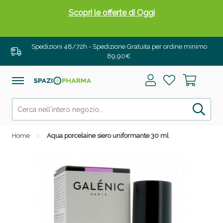
Scopri le offerte di Oggi
Spedizioni 48/72h - Spedizione Gratuita per ordine minimo
89,90€
Home
Aqua porcelaine siero uniformante 30 ml
Drenanti e Pancia Piatta: Sconti fino al 55% validi
solo per OGGI!