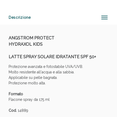
Descrizione
Vie Urinarie e Prostata: Sconti fino al 45% oggi!
ANGSTROM PROTECT
HYDRAXOL KIDS
LATTE SPRAY SOLARE IDRATANTE SPF 50+
Protezione avanzata e fotostabile UVA/UVB.
Molto resistente all'acqua e alla sabbia.
Applicabile su pelle bagnata.
Protezione molto alta.
Formato
Flacone spray da 175 ml
Cod.
14889
Benessere Intestinale: Sconto fino al 55% valido