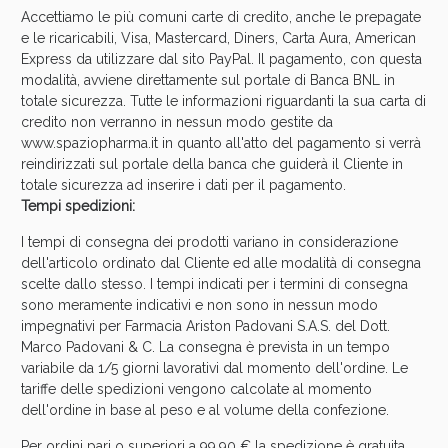
Accettiamo le più comuni carte di credito, anche le prepagate
e le ricaricabili, Visa, Mastercard, Diners, Carta Aura, American
Express da utilizzare dal sito PayPal. Il pagamento, con questa
modalità, avviene direttamente sul portale di Banca BNL in
totale sicurezza. Tutte le informazioni riguardanti la sua carta di
credito non verranno in nessun modo gestite da
www.spaziopharma.it in quanto all'atto del pagamento si verrà
reindirizzati sul portale della banca che guiderà il Cliente in
totale sicurezza ad inserire i dati per il pagamento.
Tempi spedizioni:
I tempi di consegna dei prodotti variano in considerazione
dell'articolo ordinato dal Cliente ed alle modalità di consegna
scelte dallo stesso. I tempi indicati per i termini di consegna
sono meramente indicativi e non sono in nessun modo
impegnativi per Farmacia Ariston Padovani S.A.S. del Dott.
Marco Padovani & C. La consegna è prevista in un tempo
variabile da 1/5 giorni lavorativi dal momento dell'ordine. Le
tariffe delle spedizioni vengono calcolate al momento
dell'ordine in base al peso e al volume della confezione.
Per ordini pari o superiori a 99,90 € la spedizione è gratuita,