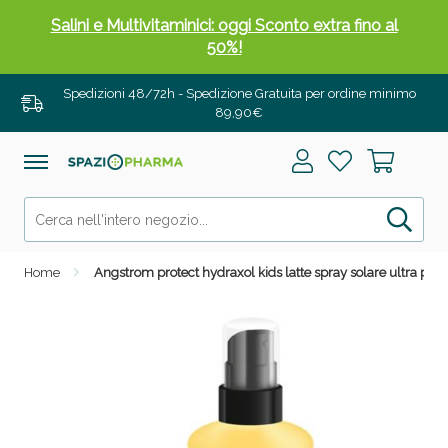
Salini e Multivitaminici: oggi Sconto extra fino al
50%!
Spedizioni 48/72h - Spedizione Gratuita per ordine minimo
89,90€
Home
Angstrom protect hydraxol kids latte spray solare ultra pro
Anticellulite e Fanghi: Sconto fino al 40% valido
oggi!