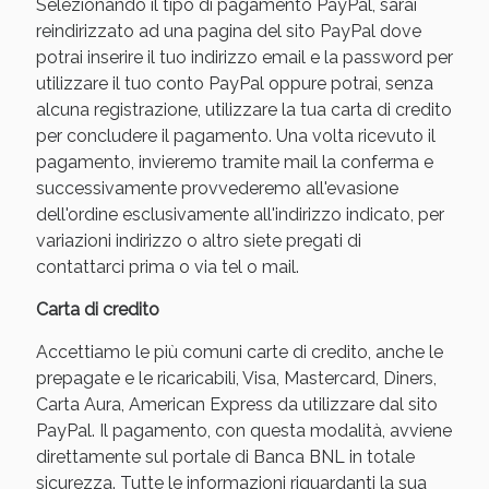
Selezionando il tipo di pagamento PayPal, sarai
reindirizzato ad una pagina del sito PayPal dove
potrai inserire il tuo indirizzo email e la password per
utilizzare il tuo conto PayPal oppure potrai, senza
alcuna registrazione, utilizzare la tua carta di credito
per concludere il pagamento. Una volta ricevuto il
pagamento, invieremo tramite mail la conferma e
successivamente provvederemo all'evasione
dell'ordine esclusivamente all'indirizzo indicato, per
variazioni indirizzo o altro siete pregati di
contattarci prima o via tel o mail.
Benessere Intestinale: Sconto fino al 55% valido
oggi!
Carta di credito
Accettiamo le più comuni carte di credito, anche le
prepagate e le ricaricabili, Visa, Mastercard, Diners,
Carta Aura, American Express da utilizzare dal sito
PayPal. Il pagamento, con questa modalità, avviene
direttamente sul portale di Banca BNL in totale
sicurezza. Tutte le informazioni riguardanti la sua