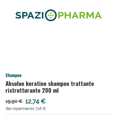
Salini e Multivitaminici: oggi Sconto extra fino al
Shampoo
50%!
Absolue keratine shampoo trattante
ristrutturante 200 ml
12,74 €
19,90 €
Stai risparmiando 7,16 €