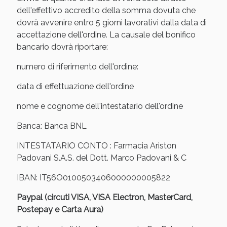
Sconto fino al 55% disponibile oggi!
dell'effettivo accredito della somma dovuta che
dovrà avvenire entro 5 giorni lavorativi dalla data di
accettazione dell'ordine. La causale del bonifico
bancario dovrà riportare:
numero di riferimento dell'ordine:
data di effettuazione dell'ordine
nome e cognome dell'intestatario dell'ordine
Banca: Banca BNL
INTESTATARIO CONTO : Farmacia Ariston
Padovani S.A.S. del Dott. Marco Padovani & C
IBAN: IT56O0100503406000000005822
Vie Urinarie e Prostata: Sconti fino al 45% oggi!
Paypal (circuti VISA, VISA Electron, MasterCard,
Postepay e Carta Aura)