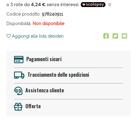
Codice prodotto:
978240911
Disponibilità:
Non disponibile
Aggiungi alla lista desideri
Anticellulite e Fanghi: Sconto fino al 40% valido
Pagamenti sicuri
oggi!
Tracciamento delle spedizioni
Assistenza cliente
Offerte