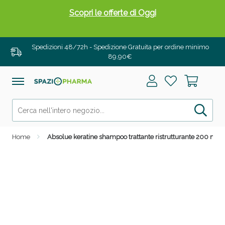
Scopri le offerte di Oggi
Spedizioni 48/72h - Spedizione Gratuita per ordine minimo
89,90€
Home
Absolue keratine shampoo trattante ristrutturante 200 ml
Drenanti e Pancia Piatta: Sconti fino al 55% validi
solo per OGGI!