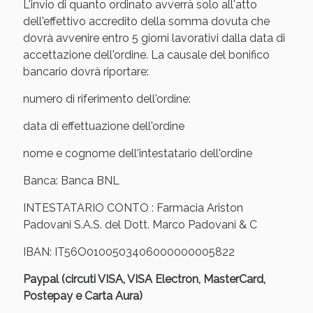
Sconto fino al 55% disponibile oggi!
L'invio di quanto ordinato avverrà solo all'atto
dell'effettivo accredito della somma dovuta che
dovrà avvenire entro 5 giorni lavorativi dalla data di
accettazione dell'ordine. La causale del bonifico
bancario dovrà riportare:
numero di riferimento dell'ordine:
data di effettuazione dell'ordine
nome e cognome dell'intestatario dell'ordine
Banca: Banca BNL
INTESTATARIO CONTO : Farmacia Ariston
Padovani S.A.S. del Dott. Marco Padovani & C
Vie Urinarie e Prostata: Sconti fino al 45% oggi!
IBAN: IT56O0100503406000000005822
Paypal (circuti VISA, VISA Electron, MasterCard,
Postepay e Carta Aura)