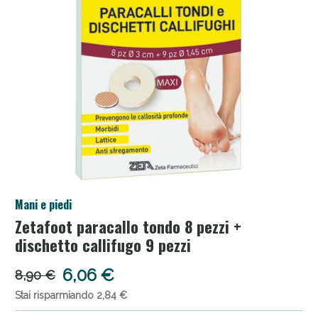
Salini e Multivitaminici: oggi Sconto extra fino al
Mani e piedi
50%!
Zetafoot paracallo tondo 8 pezzi +
dischetto callifugo 9 pezzi
6,06 €
8,90 €
Stai risparmiando 2,84 €