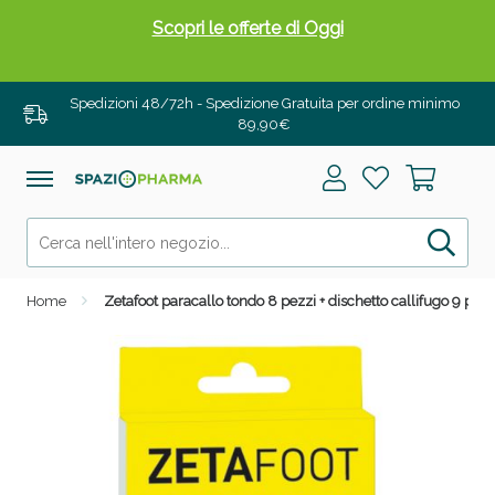
Scopri le offerte di Oggi
Spedizioni 48/72h - Spedizione Gratuita per ordine minimo
89,90€
Home
Zetafoot paracallo tondo 8 pezzi + dischetto callifugo 9 pezz
Drenanti e Pancia Piatta: Sconti fino al 55% validi
solo per OGGI!