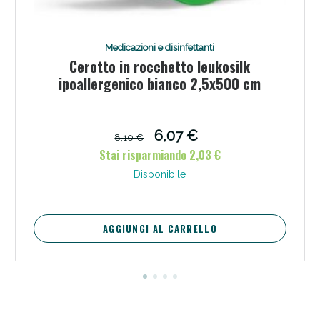
Medicazioni e disinfettanti
Cerotto in rocchetto leukosilk
ipoallergenico bianco 2,5x500 cm
6,07 €
8,10 €
Stai risparmiando 2,03 €
Disponibile
Benessere Intestinale: Sconto fino al 55% valido
oggi!
AGGIUNGI AL CARRELLO