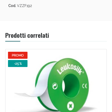
Sconto fino al 55% disponibile oggi!
Cod.
VZZF192
Prodotti correlati
PROMO
-25 %
Vie Urinarie e Prostata: Sconti fino al 45% oggi!