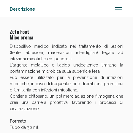
Descrizione
Anticellulite e Fanghi: Sconto fino al 40% valido
Zeta Foot
oggi!
Mico crema
Dispositivo medico indicato nel trattamento di lesioni
(ferite, abrasioni, macerazioni interdigitali) legate ad
infezioni micotiche ed iperidrosi.
L'argento metallico e l'acido undecilenico limitano la
contaminazione microbica sulla superficie lesa.
Può essere utilizzato per la prevenzione di infezioni
micotiche, in caso di frequentazione di ambienti promiscui
e familiarità con infezioni micotiche.
Contiene chitosano, un polimero ad azione filmogena che
crea una barriera protettiva, favorendo i processi di
cicatrizzazione.
Formato
Tubo da 30 ml.