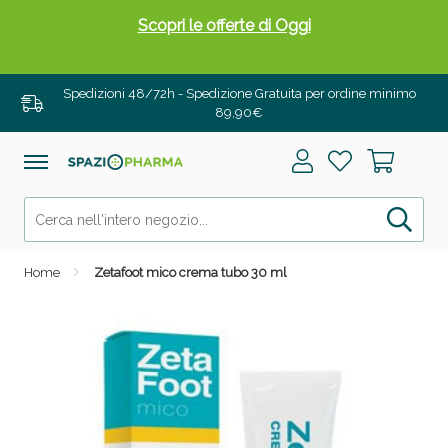
Scopri le offerte di Oggi
Spedizioni 48/72h - Spedizione Gratuita per ordine minimo
89,90€
Home
Zetafoot mico crema tubo 30 ml
Drenanti e Pancia Piatta: Sconti fino al 55% validi
solo per OGGI!