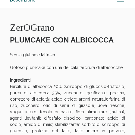
Descrizione
ZerOGrano
Anticellulite e Fanghi: Sconto fino al 40% valido
oggi!
PLUMCAKE CON ALBICOCCA
Senza
glutine
e
lattosio
.
Goloso plumcake con una delicata farcitura di albicocche.
Ingredienti
Farcitura di albicocca 20% (sciroppo di glucosio-fruttosio,
purea di albicocca 35%, zucchero; gelificante: pectina;
correttore di acidità: acido citrico; aromi naturali); farina di
riso, zucchero, olio di semi di girasole, uova fresche,
yogurt intero, fecola di patate, fibra alimentare (inulina);
agenti lievitanti: difosfato disodico, carbonato acido di
sodio, amido di mais; stabilizzante: sorbitolo; sciroppo di
glucosio, proteine del latte, latte intero in polvere;