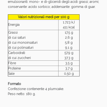
Sconto fino al 55% disponibile oggi!
emulsionanti: mono- e di-gliceridi degli acidi grassi; aromi;
conservante: acido sorbico; addensante: gomma di guar.
Valori nutrizionali medi per 100 g
1.723 kJ
Energia
411 kcal
Grassi
17,5 g
di cui saturi
2,6 g
di cui monoinsaturi
5,8 g
di cui polinsaturi
9,1 g
Carboidrati
57,9 g
di cui zuccheri
37,3 g
Fibre
3,5 g
Proteine
3,7 g
Sale
0,50 g
Formato
Vie Urinarie e Prostata: Sconti fino al 45% oggi!
Confezione contenente 4 plumcake.
Peso netto: 180 g.