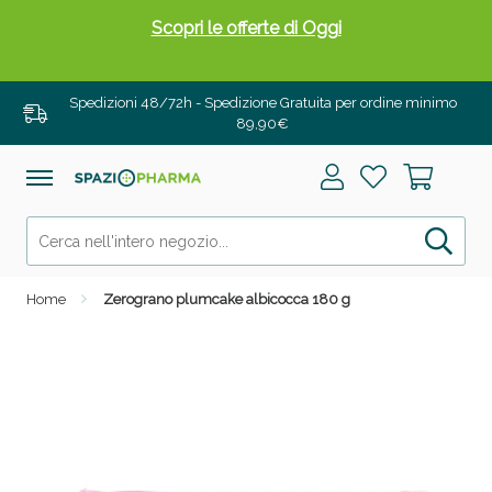
Scopri le offerte di Oggi
Spedizioni 48/72h - Spedizione Gratuita per ordine minimo
89,90€
Home
Zerograno plumcake albicocca 180 g
Drenanti e Pancia Piatta: Sconti fino al 55% validi
solo per OGGI!