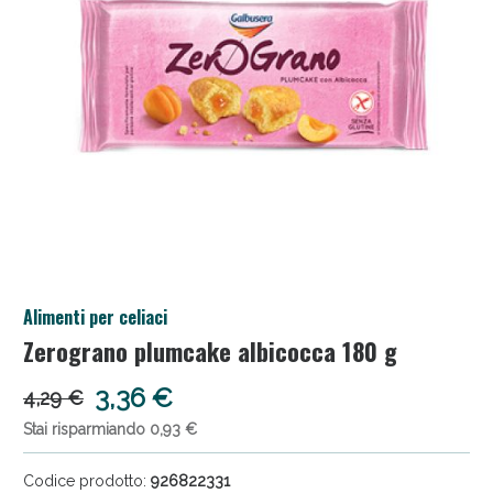
Salini e Multivitaminici: oggi Sconto extra fino al
Alimenti per celiaci
50%!
Zerograno plumcake albicocca 180 g
3,36 €
4,29 €
Stai risparmiando 0,93 €
Codice prodotto:
926822331