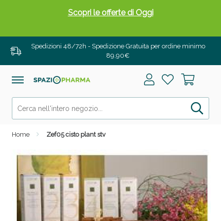
Scopri le offerte di Oggi
Spedizioni 48/72h - Spedizione Gratuita per ordine minimo
89,90€
Home
Zef05 cisto plant stv
Drenanti e Pancia Piatta: Sconti fino al 55% validi
solo per OGGI!