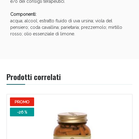
Sconto fino al 55% disponibile oggi!
e/o dei consigli terapeutici.
Componenti:
acqua; alcool; estratto fluido di uva ursina; viola del
pensiero; coda cavallina; parietaria; prezzemolo; mirtillo
rosso; olio essenziale di limone.
Prodotti correlati
PROMO
Vie Urinarie e Prostata: Sconti fino al 45% oggi!
-26 %