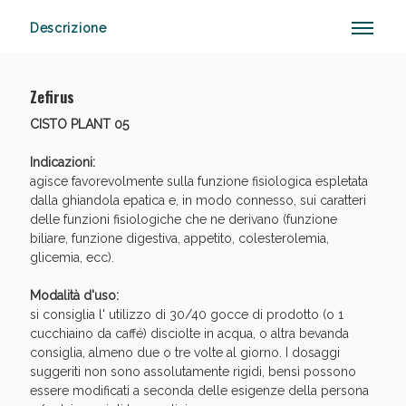
Descrizione
Anticellulite e Fanghi: Sconto fino al 40% valido
Zefirus
oggi!
CISTO PLANT 05
Indicazioni:
agisce favorevolmente sulla funzione fisiologica espletata
dalla ghiandola epatica e, in modo connesso, sui caratteri
delle funzioni fisiologiche che ne derivano (funzione
biliare, funzione digestiva, appetito, colesterolemia,
glicemia, ecc).
Modalità d'uso:
si consiglia l' utilizzo di 30/40 gocce di prodotto (o 1
cucchiaino da caffé) disciolte in acqua, o altra bevanda
consiglia, almeno due o tre volte al giorno. I dosaggi
suggeriti non sono assolutamente rigidi, bensì possono
essere modificati a seconda delle esigenze della persona